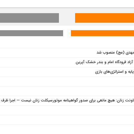
 المهدی (عج) منصوب شد
زاد فرودگاه امام و بندر خشک آپرین
یه و استراتژی‌های بازی
معاونت زنان: هیچ مانعی برای صدور گواهینامه موتورسیکلت زنان نیست — اجرا ظرف ک