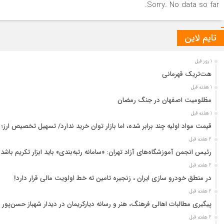
Sorry. No data so far.
تایم لاین
1 روز قبل
هت‌تریک قهرمانی
1 هفته قبل
مظلومیت اصفهان در جنگ رمضان
1 هفته قبل
قیمت مواد اولیه چند برابر شده، اما بازار توان خرید ندارد/ تسهیل تخصیص ارز؛
2 هفته قبل
رئیس انجمن آموزشگاه‌های آزاد تهران: «سامانه رتبه‌بندی» باید ابزار تکریم باشد
2 هفته قبل
در منطق خودرو سازی ایران ، زنجیره تامین ته خط اولویت مالی قرار دارد!
2 هفته قبل
پیگیری مطالبات اهالی فرهنگ، هنر و رسانه دیارکریمان در دیدار شهباز حسن‌پور 
2 هفته قبل