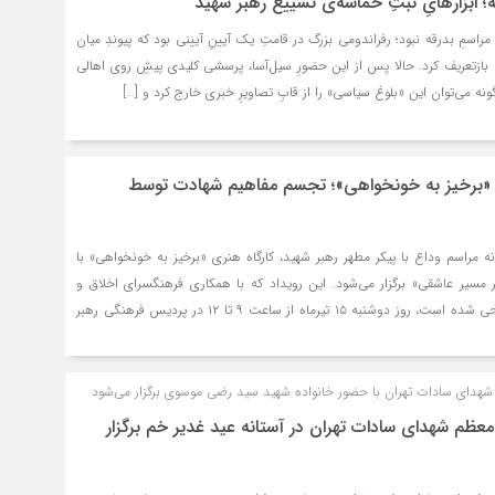
 ابزارهایِ ثبتِ حماسه‌ی تشییع رهبر شهید
راسمِ بدرقه نبود؛ رفراندومی بزرگ در قامتِ یک آیینِ آیینی بود که پیوندِ میان
ا بازتعریف کرد. حالا پس از این حضورِ سیل‌آسا، پرسشی کلیدی پیشِ روی اهالی
نه می‌توان این «بلوغ سیاسی» را از قابِ تصاویرِ خبری خارج کرد و […]
ی «برخیز به خونخواهی»؛ تجسم مفاهیم شهادت توسط
نه مراسم وداع با پیکر مطهر رهبر شهید، کارگاه هنری «برخیز به خونخواهی» با
 مسیر عاشقی» برگزار می‌شود. این رویداد که با همکاری فرهنگسرای اخلاق و
نگارخانه «کلک خیال» طراحی شده است، روز دوشنبه ۱۵ تیرماه از ساعت ۹ تا ۱۲ در پردیس فرهنگی رهبر
شهدای سادات تهران با حضور خانواده شهید سید رضی موسوی برگزار می‌شود
معظم شهدای سادات تهران در آستانه عید غدیر خم برگزار