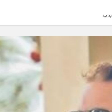
ید کرد
ودرو
درو