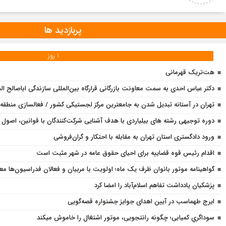
پربازدید ها
1 روز
هت‌تریک قهرمانی
دکتر عباس احدی به سمت معاونت بازرگانی قرارگاه بین‌المللی سازندگی اباصالح
تهران در آستانه تبدیل شدن به جامعترین مرکز لجستیکی کشور / فعالسازی منطقه آ
دوره توجیهی رشته های بیلیاردی با هدف آشنایی شرکت‌کنندگان با قوانین، اصول پا
ورود دادگستری استان تهران به مقابله با احتکار و گران‌فروشی
اقدام رئیس قوه قضاییه برای احیای حقوق عامه در شهر مثبت است
گواهینامه موتور بانوان ظرف یک ماه؛ اولویت با مربیان و فعالان فدراسیون‌ها 
پزشکیان یادداشت تفاهم اسلام‌آباد را امضا کرد
ایرج طهماسب در آیین اهدای جوایز جشنواره قصه‌گویی
سوداگریِ کمیابی؛ چگونه رانتجویی، موتور اشتغال را خاموش میکند