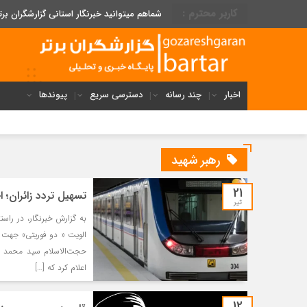
کاربر محترم :
شماهم میتوانید خبرنگار استانی گزارشگران برت
اخبار
چند رسانه
دسترسی سریع
پیوندها
رهبر شهید
21
تسهیل تردد زائران؛ ا
تیر
به گزارش خبرنگار، در راس
الویت « دو فوریتی» جهت ت
حجت‌الاسلام سید محمد اق
اعلام کرد که […]
12