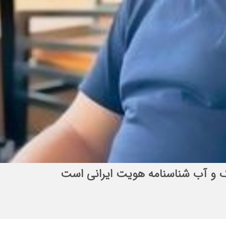
الح المهدی (عج)