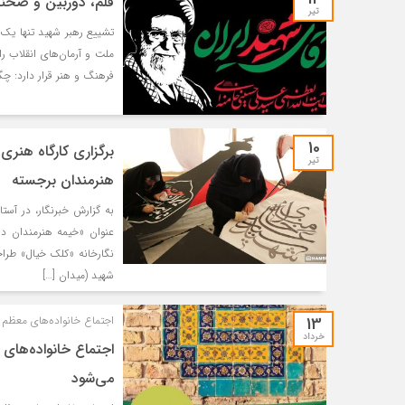
قلم، دوربین و صحنه؛
تیر
تشییع رهبر شهید تنها یک م
ملت و آرمان‌های انقلاب ر
فرهنگ و هنر قرار دارد: چگو
10
برگزاری کارگاه هنر
تیر
هنرمندان برجسته
به گزارش خبرنگار، در آستا
عنوان «خیمه هنرمندان در
شهید (میدان […]
13
اجتماع خانواده‌های معظم 
خرداد
اجتماع خانواده‌های 
می‌شود