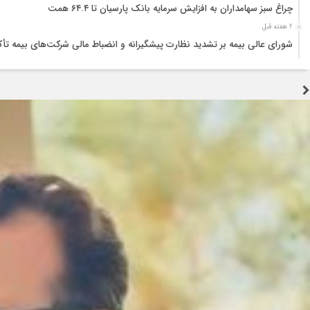
چراغ سبز سهامداران به افزایش سرمایه بانک پارسیان تا ۶۴.۴ همت
2 هفته قبل
شورای عالی بیمه بر تشدید نظارت پیشگیرانه و انضباط مالی شرکت‌های بیمه تأک
2 هفته قبل
تجربه جنگ اوکراین؛ نقشه راهی برای تقویت تاب‌آوری صنعت بیمه
2 هفته قبل
تولید قطعه زیر سایه خاموشی و بحران ارز؛ هشدار درباره توقف زنجیره تامین خ
3 هفته قبل
جنگ زیرساختی؛ آزمونی که اراده ملت ایران را نمی‌شکند
3 هفته قبل
اربعین؛ احیای عدالت و پاکی در برابر فساد اقتصادی
3 هفته قبل
سوداگریِ کمیابی؛ چگونه رانتجویی، موتور اشتغال را خاموش میکند
3 هفته قبل
سرمایه‌گذاری، نقدینگی، فناوری و نیروی انسانی؛ چهار بحران همزمان صنعت خو
4 هفته قبل
تسهیل تردد زائران؛ احتمال تداوم رایگان بودن مترو تهران تا پایان اربعین