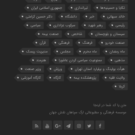
تکایا و حسینیه‌ها
تیراندازی
جمهوری اسلامی ایران
خالد سبهانی
خبر
دانشگاه
دکتر حسین کرامتی
رئیسی
رهبر شهید
سرکوب عزاداری
سیاسی
سیستان و بلوچستان
شاخص
صنعت بیمه
صنعت خودرو
فرهنگ
فرهنگی
قرآن
ماه رمضان
ماه محرم
مجلس
مدیریت ریسک
مذهبی
ممنوعیت سیاسی کردن عاشورا
هنرمند
هیأت بولینگ و بیلیارد استان تهران
ورزش
وزیر صنعت
ولایت فقیه
پژوهشکده بیمه
کارگاه
کارگاه آموزشی
کربلا
متن یا کد شما در اینجا
موسسه فرهنگی و مطبوعاتی ارگ سپاهان نقش جهان