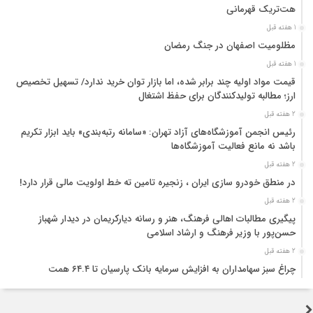
هت‌تریک قهرمانی
1 هفته قبل
مظلومیت اصفهان در جنگ رمضان
1 هفته قبل
قیمت مواد اولیه چند برابر شده، اما بازار توان خرید ندارد/ تسهیل تخصیص
ارز؛ مطالبه تولیدکنندگان برای حفظ اشتغال
2 هفته قبل
رئیس انجمن آموزشگاه‌های آزاد تهران: «سامانه رتبه‌بندی» باید ابزار تکریم
باشد نه مانع فعالیت آموزشگاه‌ها
2 هفته قبل
در منطق خودرو سازی ایران ، زنجیره تامین ته خط اولویت مالی قرار دارد!
2 هفته قبل
پیگیری مطالبات اهالی فرهنگ، هنر و رسانه دیارکریمان در دیدار شهباز
حسن‌پور با وزیر فرهنگ و ارشاد اسلامی
2 هفته قبل
چراغ سبز سهامداران به افزایش سرمایه بانک پارسیان تا ۶۴.۴ همت
2 هفته قبل
شورای عالی بیمه بر تشدید نظارت پیشگیرانه و انضباط مالی شرکت‌های بیمه