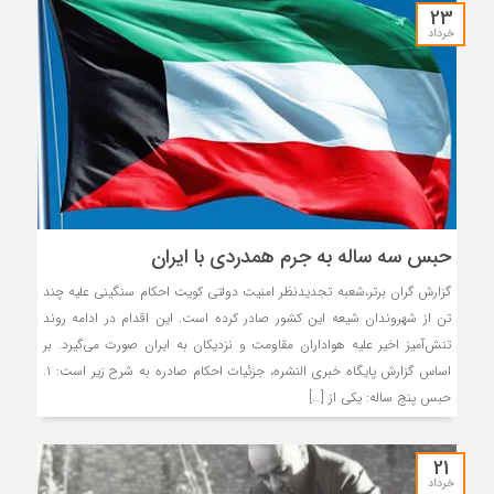
23
خرداد
حبس سه ساله به جرم همدردی با ایران
گزارش گران برتر،شعبه تجدیدنظر امنیت دولتی کویت احکام سنگینی علیه چند
تن از شهروندان شیعه این کشور صادر کرده است. این اقدام در ادامه روند
تنش‌آمیز اخیر علیه هواداران مقاومت و نزدیکان به ایران صورت می‌گیرد. بر
اساس گزارش پایگاه خبری النشره، جزئیات احکام صادره به شرح زیر است: ۱.
حبس پنج ساله: یکی از […]
21
خرداد