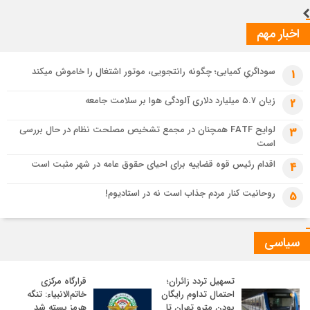
اخبار مهم
سوداگریِ کمیابی؛ چگونه رانتجویی، موتور اشتغال را خاموش میکند
1
زیان ۵.۷ میلیارد دلاری آلودگی هوا بر سلامت جامعه
2
لوایح FATF همچنان در مجمع تشخیص مصلحت نظام در حال بررسی
3
است
اقدام رئیس قوه قضاییه برای احیای حقوق عامه در شهر مثبت است
4
روحانیت کنار مردم جذاب است نه در استادیوم!
5
سیاسی
تسهیل تردد زائران؛
قرارگاه مرکزی
احتمال تداوم رایگان
خاتم‌الانبیاء: تنگه
بودن مترو تهران تا
هرمز بسته شد