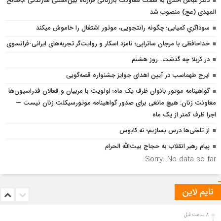
دکتر عباس احدی به سمت معاونت بازرگانی قرارگاه بین‌المللی سازندگی اباصالح
المهدی (عج) منصوب شد
سوداگریِ کمیابی؛ چگونه رانتجویی، موتور اشتغال را خاموش میکند
خداحافظی با مرجان ساتراپی؛ نامزد اسکار و روایت‌گر تجربه‌های ایرانی-فرانسوی
در کربلا چه گذشت…روز هشتم
ایرج طهماسب در آیین اهدای جوایز جشنواره قصه‌گویی
گواهینامه موتور بانوان ظرف یک ماه؛ اولویت با مربیان و فعالان فدراسیون‌ها
معاونت زنان: هیچ مانعی برای صدور گواهینامه موتورسیکلت زنان نیست —
اجرا ظرف کمتر از یک ماه
از تلخی‌ها درس بسازیم؛ نه کابوس
پیام رهبر انقلاب به حجاج بیت‌الله الحرام
Sorry. No data so far.
تایم لاین
8 ساعت قبل