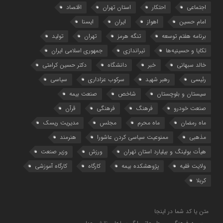
اجتماعی
احتکار
استان تهران
اقتصاد
امام حسین
اهواز
ایران
ایسنا
برنامه هفتم توسعه
تنگه هرمز
تهران
تولید
تکایا و حسینیه‌ها
تیراندازی
جمهوری اسلامی ایران
خالد سبهانی
خبر
دانشگاه
دکتر حسین کرامتی
رئیسی
رهبر شهید
سرکوب عزاداری
سیاسی
سیستان و بلوچستان
شاخص
صنعت بیمه
صنعت خودرو
فرهنگ
فرهنگی
قرآن
ماه رمضان
ماه محرم
مجلس
مدیریت ریسک
مذهبی
ممنوعیت سیاسی کردن عاشورا
هنرمند
هیأت بولینگ و بیلیارد استان تهران
ورزش
وزیر صنعت
ولایت فقیه
پژوهشکده بیمه
کارگاه
کارگاه آموزشی
کربلا
متن یا کد شما در اینجا