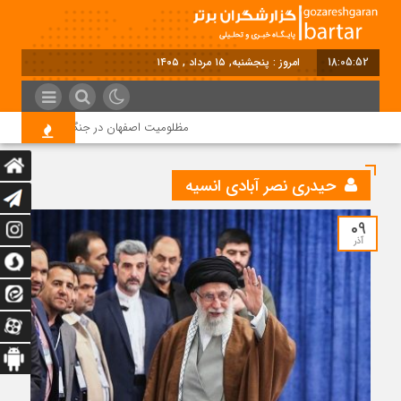
18:05:52
امروز : پنجشنبه, ۱۵ مرداد , ۱۴۰۵
مظلومیت اصفهان در جنگ رمضان
قی
حیدری نصر آبادی انسیه
09
آذر