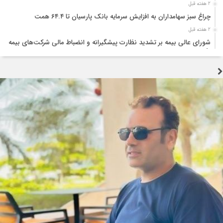
2 هفته قبل
چراغ سبز سهامداران به افزایش سرمایه بانک پارسیان تا ۶۴.۴ همت
2 هفته قبل
شورای عالی بیمه بر تشدید نظارت پیشگیرانه و انضباط مالی شرکت‌های بیمه
تأکید کرد
2 هفته قبل
تجربه جنگ اوکراین؛ نقشه راهی برای تقویت تاب‌آوری صنعت بیمه
2 هفته قبل
تولید قطعه زیر سایه خاموشی و بحران ارز؛ هشدار درباره توقف زنجیره تامین
خودرو
2 هفته قبل
جنگ زیرساختی؛ آزمونی که اراده ملت ایران را نمی‌شکند
3 هفته قبل
اربعین؛ احیای عدالت و پاکی در برابر فساد اقتصادی
3 هفته قبل
سوداگریِ کمیابی؛ چگونه رانتجویی، موتور اشتغال را خاموش میکند
3 هفته قبل
سرمایه‌گذاری، نقدینگی، فناوری و نیروی انسانی؛ چهار بحران همزمان صنعت