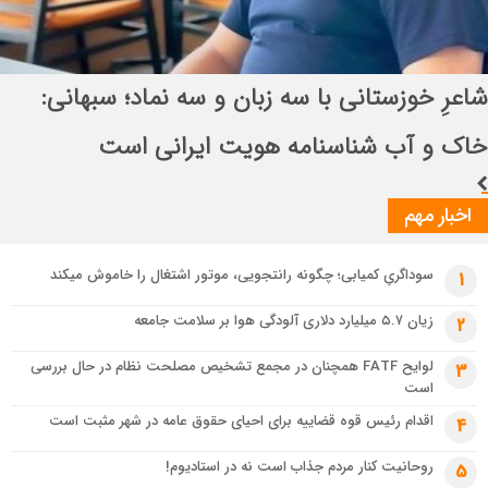
خودرو
3 هفته قبل
انتصاب راهبردی در قرارگاه بین‌المللی سازندگی
تسهیل تردد زائران؛ احتمال تداوم رایگان بودن مترو تهران تا پایان اربعین
اباصالح المهدی (عج)
3 هفته قبل
شاعرِ خوزستانی با سه زبان و سه نماد؛ سبهانی: خاک و آب شناسنامه هویت
ایرانی است
اخبار مهم
سوداگریِ کمیابی؛ چگونه رانتجویی، موتور اشتغال را خاموش میکند
1
زیان ۵.۷ میلیارد دلاری آلودگی هوا بر سلامت جامعه
2
لوایح FATF همچنان در مجمع تشخیص مصلحت نظام در حال بررسی
3
است
اقدام رئیس قوه قضاییه برای احیای حقوق عامه در شهر مثبت است
4
روحانیت کنار مردم جذاب است نه در استادیوم!
5