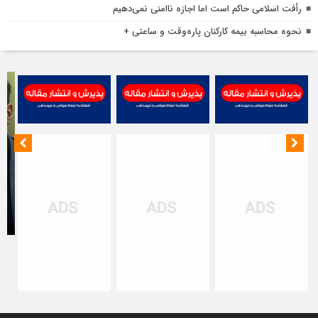
ا
رأفت اسلامی حاکم است اما اجازه ناامنی نمی‌دهیم
ب
نحوه محاسبه بیمه کارکنان پاره‌وقت و ساعتی +
ت
خ
ن
ت
ت
ا
م
ت
ب
ح
ا
مظ
اص
در
جن
رم