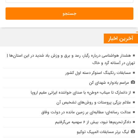
آخرین اخبار
هشدار هواشناسی درباره رگبار، رعد و برق و وزش باد شدید در این استان‌ها |
تهران در آستانه گرد و خاک
مسابقات رنکینگ اسنوکر دسته اول کشور
مراسم یادواره شهدای کن
ق
از دانمارک تا میناب؛ «وطن» با صدای خواننده ایرانی مقیم اروپا
م
علائم بزرگی پروستات و روش‌های تشخیص آن
ا
عدالت رسانه‌ای؛ مطالبه‌ای بر زمین مانده در دولت وفاق
چ
دادگر:تحریم‌ها نبود، بیش از 6 سهمیه می‌گرفتیم
ب
ش
لیگ برتر مسابقات المپیک توکیو