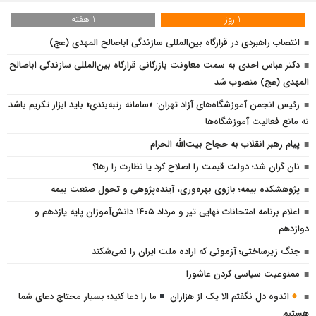
1 روز
1 هفته
انتصاب راهبردی در قرارگاه بین‌المللی سازندگی اباصالح المهدی (عج)
دکتر عباس احدی به سمت معاونت بازرگانی قرارگاه بین‌المللی سازندگی اباصالح
المهدی (عج) منصوب شد
رئیس انجمن آموزشگاه‌های آزاد تهران: «سامانه رتبه‌بندی» باید ابزار تکریم باشد
نه مانع فعالیت آموزشگاه‌ها
پیام رهبر انقلاب به حجاج بیت‌الله الحرام
نان گران شد؛ دولت قیمت را اصلاح کرد یا نظارت را رها؟
پژوهشكده بیمه؛ بازوی بهره‌وری، آینده‌پژوهی و تحول صنعت بیمه
اعلام برنامه امتحانات نهایی تیر و مرداد ۱۴۰۵ دانش‌آموزان پایه یازدهم و
دوازدهم
جنگ زیرساختی؛ آزمونی که اراده ملت ایران را نمی‌شکند
ممنوعیت سیاسی کردن عاشورا
اندوه دل نگفتم الا یک از هزاران
ما را دعا کنید؛ بسیار محتاج دعای شما
هستیم