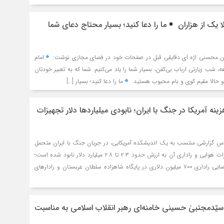
ا یک از هزاران
ما را دعا کنید؛ بسیار محتاج دعای شما
 محسنی اژه ای دقایقی قبل در صفحات خود در فضای مجازی نوشت:
امام
شب زیارتی ارباب بی‌کفن، بسیار شما را یاد می‌کنیم. شما که به تعبیر خودتان
 و حالا مقیم کوی و بام محبوب هستید.
ما را دعا کنید؛ بسیار […]
نه آمریکا در جنگ با ایران؛ نابودی میلیاردها دلار تجهیزات
اس گزارشی منتسب به یک اندیشکده آمریکایی، در جریان جنگ با ایران متحمل
خسارات قابل‌توجه و تجهیزات هوایی و راداری آن به ارزش حدود ۲.۳ تا ۲.۸ میلیارد دلار نابود شده است؛
از جمله یک هواپیمای شناسایی راداری ۷۰۰ میلیون دلاری در پایگاه شاهزاده سلطان عربستان و رادارهای
سیّدمجتبیٰ حسینی خامنه‌ای رهبر انقلاب اسلامی به مناسبت