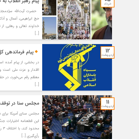
پیام رهبر انقلاب به 
خرداد
حضرت آیت‌الله سیّدمجتبی
حج ابراهیمی، اَعمال و اَ
خداوند تعالی و رهایی از 
[…]
12
پیام فرماندهی کل
اردیبهشت
در بخشی از پیام آمده اس
اقتدار و عزت ملی است و 
معظم رقم می‌خورد، در حق
[…]
11
مجلس سنا در توقف م
اردیبهشت
مجلس سنای آمریکا برای شش
این قطعنامه اختیارات جن
رأی‌گیری […]