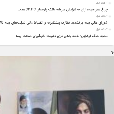
2 هفته قبل
چراغ سبز سهامداران به افزایش سرمایه بانک پارسیان تا ۶۴.۴ همت
2 هفته قبل
شورای عالی بیمه بر تشدید نظارت پیشگیرانه و انضباط مالی شرکت‌های بیمه تأک
2 هفته قبل
تجربه جنگ اوکراین؛ نقشه راهی برای تقویت تاب‌آوری صنعت بیمه
2 هفته قبل
تولید قطعه زیر سایه خاموشی و بحران ارز؛ هشدار درباره توقف زنجیره تامین خ
2 هفته قبل
جنگ زیرساختی؛ آزمونی که اراده ملت ایران را نمی‌شکند
3 هفته قبل
اربعین؛ احیای عدالت و پاکی در برابر فساد اقتصادی
3 هفته قبل
سوداگریِ کمیابی؛ چگونه رانتجویی، موتور اشتغال را خاموش میکند
3 هفته قبل
سرمایه‌گذاری، نقدینگی، فناوری و نیروی انسانی؛ چهار بحران همزمان صنعت خو
3 هفته قبل