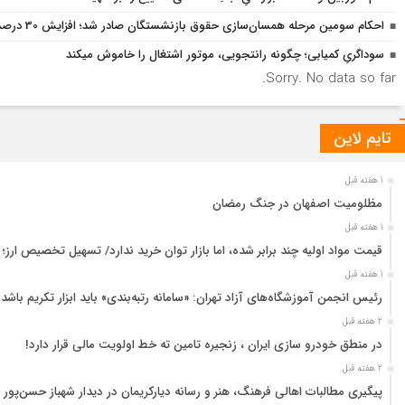
احکام سومین مرحله همسان‌سازی حقوق بازنشستگان صادر شد؛ افزایش 30 درصدی حقوق در سال 1405
سوداگریِ کمیابی؛ چگونه رانتجویی، موتور اشتغال را خاموش میکند
Sorry. No data so far.
تایم لاین
1 هفته قبل
مظلومیت اصفهان در جنگ رمضان
1 هفته قبل
قیمت مواد اولیه چند برابر شده، اما بازار توان خرید ندارد/ تسهیل تخصیص ارز؛
1 هفته قبل
رئیس انجمن آموزشگاه‌های آزاد تهران: «سامانه رتبه‌بندی» باید ابزار تکریم باشد
2 هفته قبل
در منطق خودرو سازی ایران ، زنجیره تامین ته خط اولویت مالی قرار دارد!
2 هفته قبل
پیگیری مطالبات اهالی فرهنگ، هنر و رسانه دیارکریمان در دیدار شهباز حسن‌پور 