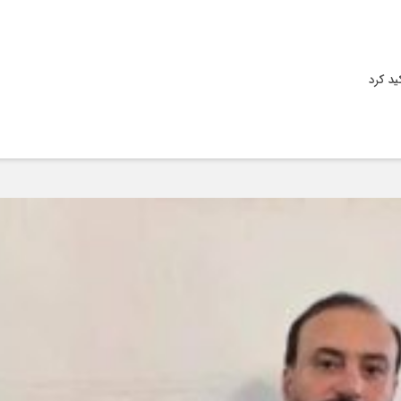
ید کرد
ودرو
درو