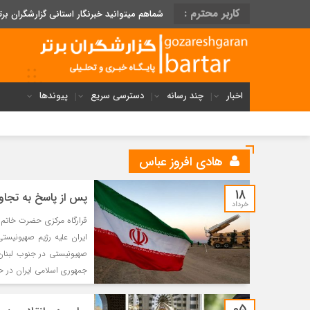
کاربر محترم :
شماهم میتوانید خبرنگار استانی گزارشگران برت
اخبار
چند رسانه
دسترسی سریع
پیوندها
هادی افروز عباس
18
پس از پاسخ به تجاو
خرداد
قرارگاه مرکزی حضرت خاتم‌
ایران علیه رژیم صهیونیست
صهیونیستی در جنوب لبنان
جمهوری اسلامی ایران در حم
05