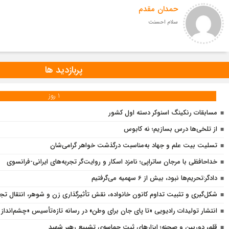
حمدان مقدم
سلام احسنت
پربازدید ها
1 روز
مسابقات رنکینگ اسنوکر دسته اول کشور
از تلخی‌ها درس بسازیم؛ نه کابوس
تسلیت بیت علم و جهاد به‌مناسبت درگذشت خواهر گرامی‌شان
خداحافظی با مرجان ساتراپی؛ نامزد اسکار و روایت‌گر تجربه‌های ایرانی-فرانسوی
دادگر:تحریم‌ها نبود، بیش از 6 سهمیه می‌گرفتیم
شکل‌گیری و تثبیت تداوم کانون خانواده، نقش تأثیرگذاری زن و شوهر، انتقال تجربه‌
انتشار تولیدات رادیویی «تا پای جان برای وطن» در رسانه تازه‌تأسیس «چشم‌انداز ف
قلم، دوربین و صحنه؛ ابزارهایِ ثبتِ حماسه‌ی تشییع رهبر شهید