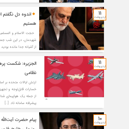
11
اندوه دل نگفتم ال
اردیبهشت
هستیم
حجت الاسلام و المسلمین
شهیدمان، در این شب جمعه، 
از آشیانه جدا مانده بودید
11
الجزیره: شکست پرهزی
اردیبهشت
نظامی
ارتش ایالات متحده بر اس
پیشرفته سامانه تاد. […]
10
پیام حضرت آیت‌الله 
اردیبهشت
روز ملی خلیج فارس