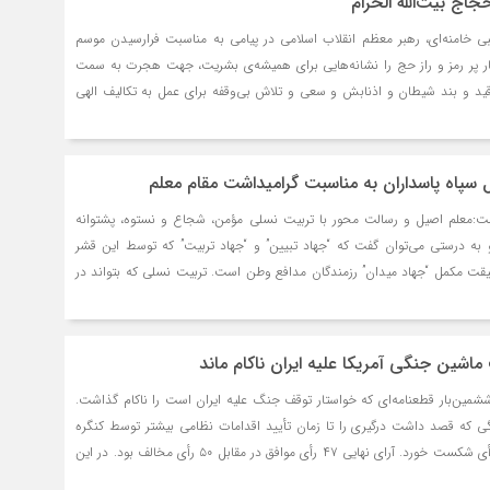
حجاج بیت‌الله الحرام
 خامنه‌ای، رهبر معظم انقلاب اسلامی در پیامی به مناسبت فرارسیدن موسم
ذکار پر رمز و راز حج را نشانه‌هایی برای همیشه‌ی بشریت، جهت هجرت به سمت
قید و بند شیطان و اذنابش و سعی و تلاش بی‌وقفه برای عمل به تکالیف الهی
 سپاه پاسداران به مناسبت گرامیداشت مقام معلم
ت:معلم اصیل و رسالت محور با تربیت نسلی مؤمن، شجاع و نستوه، پشتوانه
به درستی می‌توان گفت که “جهاد تبیین” و “جهاد تربیت” که توسط این قشر
یقت مکمل “جهاد میدان” رزمندگان مدافع وطن است. تربیت نسلی که بتواند در
اشین جنگی آمریکا علیه ایران ناکام ماند
مین‌بار قطعنامه‌ای که خواستار توقف جنگ علیه ایران است را ناکام گذاشت.
گی که قصد داشت درگیری را تا زمان تأیید اقدامات نظامی بیشتر توسط کنگره
محدود کند، با اختلاف ۳ رأی شکست خورد. آرای نهایی ۴۷ رأی موافق در مقابل ۵۰ رأی مخالف بود. در این