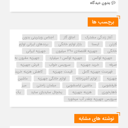
بدون دیدگاه
برچسب ها
آغاز زندگی مشترک
اجاق گاز
اجناس ویترینی بدون
کارتن
ایسنا
بازار لوازم خانگی
برندهای ایرانی لوازم
خانگی
جهیزیه اقتصادی ۲۹۰ میلیون
جهیزیه ایرانی
جهیزیه لوکس
جهیزیه لوکس ۱ میلیارد
جهیزیه مقرون به
صرفه
خرید جهیزیه
سرویس خواب
فرش جهیزیه
فهرست جهیزیه کامل
قیمت جهیزیه
کاهش هزینه خرید
جهیزیه
لوازم آشپزخانه
لوازم خانگی جهیزیه
ماشین
ظرفشویی
ماشین لباسشویی
مبلمان راحتی
میز
ناهارخوری
هزینه جهیزیه
یخچال سایدبای ساید
یک
سرویس جهیزیه چقدر آب میخورد
نوشته های مشابه