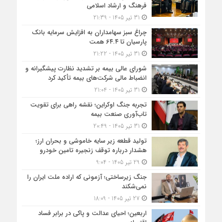
فرهنگ و ارشاد اسلامی
31 تیر 1405 - 21:39
چراغ سبز سهامداران به افزایش سرمایه بانک
پارسیان تا ۶۴.۴ همت
31 تیر 1405 - 21:22
شورای عالی بیمه بر تشدید نظارت پیشگیرانه و
انضباط مالی شرکت‌های بیمه تأکید کرد
31 تیر 1405 - 21:04
تجربه جنگ اوکراین؛ نقشه راهی برای تقویت
تاب‌آوری صنعت بیمه
31 تیر 1405 - 20:49
تولید قطعه زیر سایه خاموشی و بحران ارز؛
هشدار درباره توقف زنجیره تامین خودرو
29 تیر 1405 - 9:04
جنگ زیرساختی؛ آزمونی که اراده ملت ایران را
نمی‌شکند
27 تیر 1405 - 18:09
اربعین؛ احیای عدالت و پاکی در برابر فساد