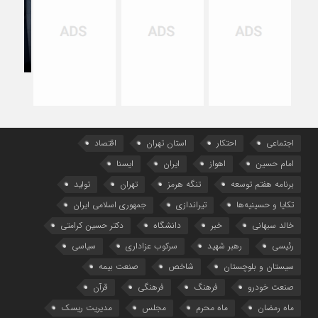
در
جنگ
رمض
اجتماعی
احتکار
استان تهران
اقتصاد
امام حسین
اهواز
ایران
ایسنا
برنامه هفتم توسعه
تنگه هرمز
تهران
تولید
تکایا و حسینیه‌ها
تیراندازی
جمهوری اسلامی ایران
خالد سبهانی
خبر
دانشگاه
دکتر حسین کرامتی
رئیسی
رهبر شهید
سرکوب عزاداری
سیاسی
سیستان و بلوچستان
شاخص
صنعت بیمه
صنعت خودرو
فرهنگ
فرهنگی
قرآن
ماه رمضان
ماه محرم
مجلس
مدیریت ریسک