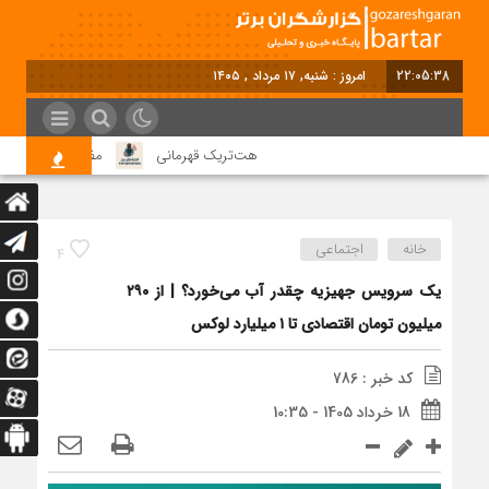
22:05:39
امروز : شنبه, ۱۷ مرداد , ۱۴۰۵
هت‌تریک قهرمانی
مظلومیت اصفهان در 
خانه
اجتماعی
4
یک سرویس جهیزیه چقدر آب می‌خورد؟ | از ۲۹۰
میلیون تومان اقتصادی تا ۱ میلیارد لوکس
کد خبر : 786
18 خرداد 1405 - 10:35