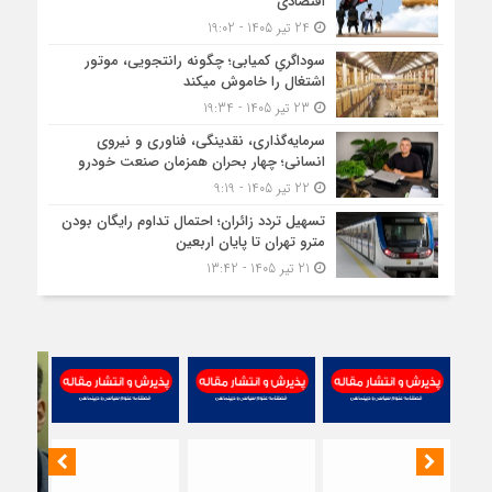
اقتصادی
24 تیر 1405 - 19:02
سوداگریِ کمیابی؛ چگونه رانتجویی، موتور
اشتغال را خاموش میکند
23 تیر 1405 - 19:34
سرمایه‌گذاری، نقدینگی، فناوری و نیروی
انسانی؛ چهار بحران همزمان صنعت خودرو
22 تیر 1405 - 9:19
تسهیل تردد زائران؛ احتمال تداوم رایگان بودن
مترو تهران تا پایان اربعین
21 تیر 1405 - 13:42
مظل
اصف