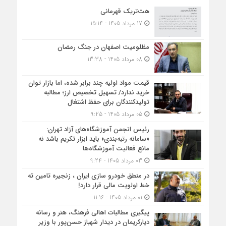
هت‌تریک قهرمانی
17 مرداد 1405 - 15:14
مظلومیت اصفهان در جنگ رمضان
08 مرداد 1405 - 13:38
قیمت مواد اولیه چند برابر شده، اما بازار توان
خرید ندارد/ تسهیل تخصیص ارز؛ مطالبه
تولیدکنندگان برای حفظ اشتغال
05 مرداد 1405 - 9:25
رئیس انجمن آموزشگاه‌های آزاد تهران:
«سامانه رتبه‌بندی» باید ابزار تکریم باشد نه
مانع فعالیت آموزشگاه‌ها
03 مرداد 1405 - 9:24
در منطق خودرو سازی ایران ، زنجیره تامین ته
خط اولویت مالی قرار دارد!
01 مرداد 1405 - 11:16
پیگیری مطالبات اهالی فرهنگ، هنر و رسانه
دیارکریمان در دیدار شهباز حسن‌پور با وزیر