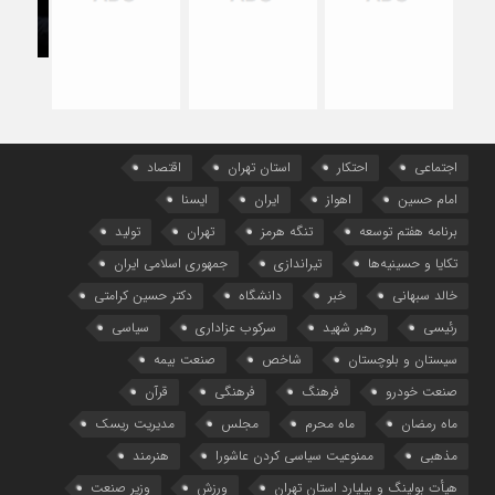
اشتغ
اجتماعی
احتکار
استان تهران
اقتصاد
امام حسین
اهواز
ایران
ایسنا
برنامه هفتم توسعه
تنگه هرمز
تهران
تولید
تکایا و حسینیه‌ها
تیراندازی
جمهوری اسلامی ایران
خالد سبهانی
خبر
دانشگاه
دکتر حسین کرامتی
رئیسی
رهبر شهید
سرکوب عزاداری
سیاسی
سیستان و بلوچستان
شاخص
صنعت بیمه
صنعت خودرو
فرهنگ
فرهنگی
قرآن
ماه رمضان
ماه محرم
مجلس
مدیریت ریسک
مذهبی
ممنوعیت سیاسی کردن عاشورا
هنرمند
هیأت بولینگ و بیلیارد استان تهران
ورزش
وزیر صنعت