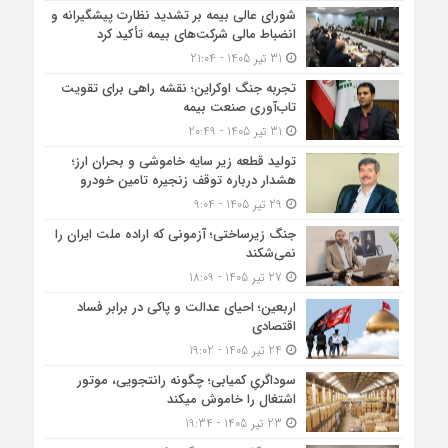
شورای عالی بیمه بر تشدید نظارت پیشگیرانه و
انضباط مالی شرکت‌های بیمه تأکید کرد
31 تیر 1405 - 21:04
تجربه جنگ اوکراین؛ نقشه راهی برای تقویت
تاب‌آوری صنعت بیمه
31 تیر 1405 - 20:49
تولید قطعه زیر سایه خاموشی و بحران ارز؛
هشدار درباره توقف زنجیره تامین خودرو
29 تیر 1405 - 9:04
جنگ زیرساختی؛ آزمونی که اراده ملت ایران را
نمی‌شکند
27 تیر 1405 - 18:09
اربعین؛ احیای عدالت و پاکی در برابر فساد
اقتصادی
24 تیر 1405 - 19:02
سوداگریِ کمیابی؛ چگونه رانتجویی، موتور
اشتغال را خاموش میکند
23 تیر 1405 - 19:34
قیم