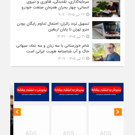
سرمایه‌گذاری، نقدینگی، فناوری و نیروی
مواد
انسانی؛ چهار بحران همزمان صنعت خودرو
اولی
22 تیر 1405 - 9:19
چند
تسهیل تردد زائران؛ احتمال تداوم رایگان بودن
مترو تهران تا پایان اربعین
برابر
21 تیر 1405 - 13:42
شده
شاعرِ خوزستانی با سه زبان و سه نماد؛ سبهانی:
اما
خاک و آب شناسنامه هویت ایرانی است
بازار
21 تیر 1405 - 13:17
توا
خری
ندار
تسه
تخ
ارز؛
مطال
تولی
برای
حفظ