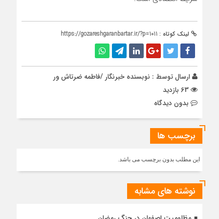
لینک کوتاه :
https://gozareshgaranbartar.ir/?p=1011
ارسال توسط :
نوبسنده خبرنگار /فاطمه ضرتاش ور
63 بازدید
بدون دیدگاه
برچسب ها
این مطلب بدون برچسب می باشد.
نوشته های مشابه
مظلومیت اصفهان در جنگ رمضان