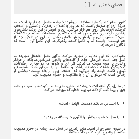
فضای ذهنی. اما […]
کانون خانواده، یک‌باره ساخته نمی‌شود؛ خانواده حاصل «تداوم» است، نه
صرفِ ازدواج. سازه‌ای است که هر روز با کلمه‌ای، رفتاری، واکنشی و انتخاب
کوچک، آجرهایش روی هم قرار می‌گیرد. زن و شوهر در این روند، نقش‌های
بنیادین دارند: زن ذخیره مهر، لطافت و تنظیم احساسات است؛ مرد تکیه‌گاه
امنیت، تصمیم‌سازی و آرامش‌بخش فضای ذهنی. اما این دو نقش، جدا از
هم نیستند؛ وابسته‌اند و تکمیل‌کننده یکدیگرند. این تکمیل‌گری است که
«کانون» می‌سازد.
خانواده‌ای که این تداوم را تجربه می‌کند، ناگزیر حامل «انتقال تجربه» به
نسل بعد است. فرزندان، فقط از گفته‌های والدین نمی‌آموزند، بلکه از «رفتار
والدین با هم» هویت می‌گیرند. اگر زن و شوهر در مواجهه با اختلافات،
گفت‌وگوگر باشند، بخشنده باشند و اختلاف را به میدان جنگ شخصیتی
تبدیل نکنند، فرزند یاد می‌گیرد که اختلاف، پایان رابطه نیست؛ بخشی از
زندگی است که می‌توان آن را با عقلانیت و احترام مدیریت کرد.
در مقابل، اگر اختلافات حل‌نشده، تحقیر، مقایسه و سکوت‌های سرد در خانه
جریان پیدا کند، کودک، دو پیام خطرناک دریافت می‌کند:
یا احساس می‌کند «محبت ناپایدار است»
یا مدل حمله و پرخاش را الگوی حل‌مسئله می‌پندارد
در نتیجه بسیاری از آسیب‌های رفتاری در نسل بعد، ریشه در «طرز مدیریت
اختلاف» والدین دارد، نه در ذات اختلاف.