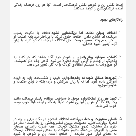
اینجا نقش زن و شوهر، نقش فرهنگ‌ساز است. آنها هر روز، فرهنگ زندگی
آینده فرزندان‌شان را تولید می‌کنند.
راه‌کارهای بهبود
اختلاف پنهان نماند، اما بزرگ‌نمایی نشود
اختلاف با سکوت رسوب
می‌کند؛ اما نشان دادن اختلاف جلوی فرزند با بی‌احترامی، پایه امنیت او
را خراب می‌کند. مسیر درست: حل اختلاف در جلسات دو نفره، با زبان
آرام، بدون تنبیه عاطفی.
کلمات، سرمایه روانی‌اند
زن و شوهر باید آگاه باشند که هر کلمه به
یکدیگر، از چشم و گوش فرزند ذخیره می‌شود. گاهی یک «تو همیشه…
تو هیچ‌وقت…» سیستم اعتقادی کودک را به کلی تغییر می‌دهد.
تجربه‌ها منتقل شود؛ نه زخم‌ها
تجارب خوب و شکست‌ها باید به فرزند
آموزش داده شود، اما نه با زبان سرزنش و درد؛ بلکه با زبان حکمت و
«درس‌آموزی».
تعهد هر روزه است
خانواده موفق، با «مراقبت روزانه» پایدار می‌ماند؛ مانند
یک باغ که اگر هر روز آبیاری نشود، صرفاً به خاطر اینکه قبلاً خوب بوده،
خوب نمی‌ماند.
فضای معنویت و دعا، نرم‌کننده اختلاف است
چه در نگاه دینی و چه در
تجربه روان‌شناختی، معنویت، نیروی تنفس‌بخش روابط است؛ نماز دو
نفره، ذکر مشترک، نذری مشترک کوچک، همه قدرت بازسازی هیجان
منفی را افزایش می‌دهند.تداوم خانواده، به معنای نبود اختلاف نیست؛
به معنای توانِ عبور سازنده از اختلاف است. زن و شوهر، با شیوه