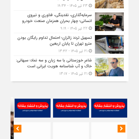
23 تیر 1405 - 19:34
قیم
سرمایه‌گذاری، نقدینگی، فناوری و نیروی
مواد
انسانی؛ چهار بحران همزمان صنعت خودرو
اولی
22 تیر 1405 - 9:19
چند
تسهیل تردد زائران؛ احتمال تداوم رایگان بودن
مترو تهران تا پایان اربعین
برابر
21 تیر 1405 - 13:42
شده
شاعرِ خوزستانی با سه زبان و سه نماد؛ سبهانی:
اما
خاک و آب شناسنامه هویت ایرانی است
بازار
21 تیر 1405 - 13:17
توا
خری
ندار
تسه
تخ
ارز؛
مطال
تولی