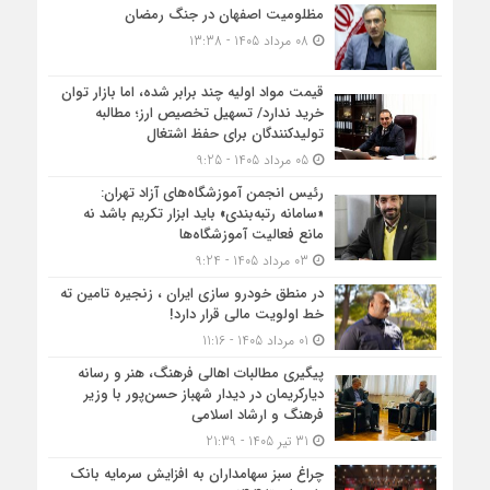
مظلومیت اصفهان در جنگ رمضان
08 مرداد 1405 - 13:38
قیمت مواد اولیه چند برابر شده، اما بازار توان
خرید ندارد/ تسهیل تخصیص ارز؛ مطالبه
تولیدکنندگان برای حفظ اشتغال
05 مرداد 1405 - 9:25
رئیس انجمن آموزشگاه‌های آزاد تهران:
«سامانه رتبه‌بندی» باید ابزار تکریم باشد نه
مانع فعالیت آموزشگاه‌ها
03 مرداد 1405 - 9:24
در منطق خودرو سازی ایران ، زنجیره تامین ته
خط اولویت مالی قرار دارد!
01 مرداد 1405 - 11:16
پیگیری مطالبات اهالی فرهنگ، هنر و رسانه
دیارکریمان در دیدار شهباز حسن‌پور با وزیر
فرهنگ و ارشاد اسلامی
31 تیر 1405 - 21:39
چراغ سبز سهامداران به افزایش سرمایه بانک