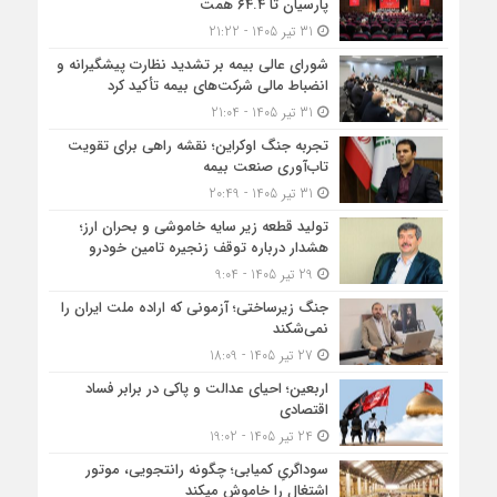
پارسیان تا ۶۴.۴ همت
31 تیر 1405 - 21:22
شورای عالی بیمه بر تشدید نظارت پیشگیرانه و
انضباط مالی شرکت‌های بیمه تأکید کرد
31 تیر 1405 - 21:04
تجربه جنگ اوکراین؛ نقشه راهی برای تقویت
تاب‌آوری صنعت بیمه
31 تیر 1405 - 20:49
تولید قطعه زیر سایه خاموشی و بحران ارز؛
هشدار درباره توقف زنجیره تامین خودرو
29 تیر 1405 - 9:04
جنگ زیرساختی؛ آزمونی که اراده ملت ایران را
نمی‌شکند
27 تیر 1405 - 18:09
اربعین؛ احیای عدالت و پاکی در برابر فساد
اقتصادی
24 تیر 1405 - 19:02
سوداگریِ کمیابی؛ چگونه رانتجویی، موتور
اشتغال را خاموش میکند