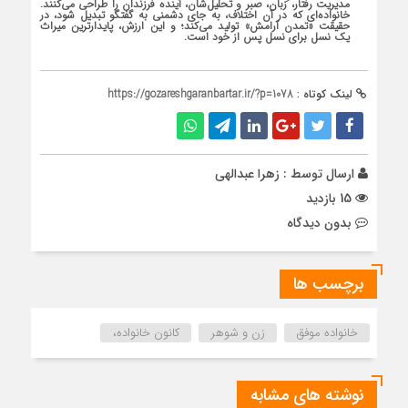
مدیریت رفتار، زبان، صبر و تحلیل‌شان، آینده فرزندان را طراحی می‌کنند.
خانواده‌ای که در آن اختلاف، به جای دشمنی به گفتگو تبدیل شود، در
حقیقت «تمدن آرامش» تولید می‌کند؛ و این ارزش، پایدارترین میراث
یک نسل برای نسل پس از خود است.
لینک کوتاه :
https://gozareshgaranbartar.ir/?p=1078
ارسال توسط :
زهرا عبدالهی
15 بازدید
بدون دیدگاه
برچسب ها
خانواده موفق
زن و شوهر
کانون خانواده،
نوشته های مشابه