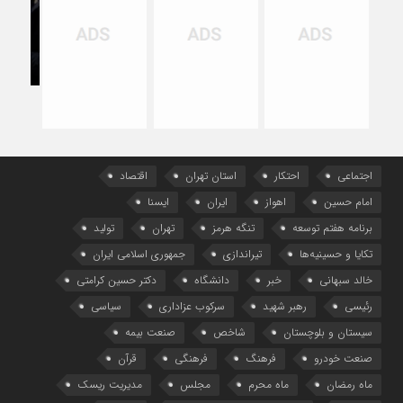
برای
حفظ
اشتغ
اجتماعی
احتکار
استان تهران
اقتصاد
امام حسین
اهواز
ایران
ایسنا
برنامه هفتم توسعه
تنگه هرمز
تهران
تولید
تکایا و حسینیه‌ها
تیراندازی
جمهوری اسلامی ایران
خالد سبهانی
خبر
دانشگاه
دکتر حسین کرامتی
رئیسی
رهبر شهید
سرکوب عزاداری
سیاسی
سیستان و بلوچستان
شاخص
صنعت بیمه
صنعت خودرو
فرهنگ
فرهنگی
قرآن
ماه رمضان
ماه محرم
مجلس
مدیریت ریسک