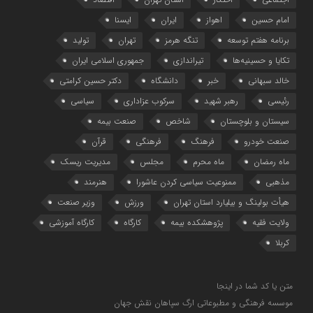
امام حسین
اهواز
ایران
ایسنا
برنامه هفتم توسعه
تنگه هرمز
تهران
تولید
تکایا و حسینیه‌ها
تیراندازی
جمهوری اسلامی ایران
خالد سبهانی
خبر
دانشگاه
دکتر حسین کرامتی
رئیسی
رهبر شهید
سرکوب عزاداری
سیاسی
سیستان و بلوچستان
شاخص
صنعت بیمه
صنعت خودرو
فرهنگ
فرهنگی
قرآن
ماه رمضان
ماه محرم
مجلس
مدیریت ریسک
مذهبی
ممنوعیت سیاسی کردن عاشورا
هنرمند
هیأت بولینگ و بیلیارد استان تهران
ورزش
وزیر صنعت
ولایت فقیه
پژوهشکده بیمه
کارگاه
کارگاه آموزشی
کربلا
متن یا کد شما در اینجا
موسسه فرهنگی و مطبوعاتی ارگ سپاهان نقش جهان