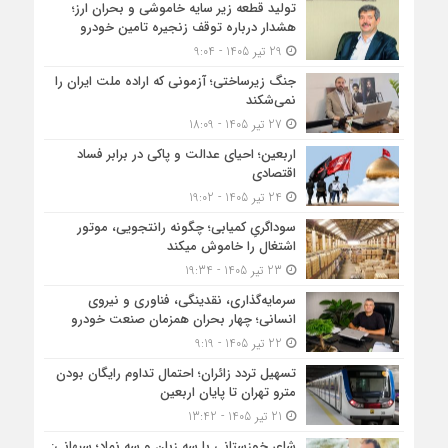
تولید قطعه زیر سایه خاموشی و بحران ارز؛
هشدار درباره توقف زنجیره تامین خودرو
29 تیر 1405 - 9:04
جنگ زیرساختی؛ آزمونی که اراده ملت ایران را
نمی‌شکند
27 تیر 1405 - 18:09
اربعین؛ احیای عدالت و پاکی در برابر فساد
اقتصادی
24 تیر 1405 - 19:02
سوداگریِ کمیابی؛ چگونه رانتجویی، موتور
اشتغال را خاموش میکند
23 تیر 1405 - 19:34
قیم
سرمایه‌گذاری، نقدینگی، فناوری و نیروی
مواد
انسانی؛ چهار بحران همزمان صنعت خودرو
اولی
22 تیر 1405 - 9:19
چند
تسهیل تردد زائران؛ احتمال تداوم رایگان بودن
مترو تهران تا پایان اربعین
برابر
21 تیر 1405 - 13:42
شده
شاعرِ خوزستانی با سه زبان و سه نماد؛ سبهانی: