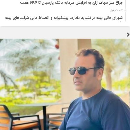
چراغ سبز سهامداران به افزایش سرمایه بانک پارسیان تا ۶۴.۴ همت
2 هفته قبل
شورای عالی بیمه بر تشدید نظارت پیشگیرانه و انضباط مالی شرکت‌های بیمه
تأکید کرد
2 هفته قبل
تجربه جنگ اوکراین؛ نقشه راهی برای تقویت تاب‌آوری صنعت بیمه
2 هفته قبل
تولید قطعه زیر سایه خاموشی و بحران ارز؛ هشدار درباره توقف زنجیره تامین
خودرو
2 هفته قبل
جنگ زیرساختی؛ آزمونی که اراده ملت ایران را نمی‌شکند
3 هفته قبل
اربعین؛ احیای عدالت و پاکی در برابر فساد اقتصادی
3 هفته قبل
سوداگریِ کمیابی؛ چگونه رانتجویی، موتور اشتغال را خاموش میکند
3 هفته قبل
سرمایه‌گذاری، نقدینگی، فناوری و نیروی انسانی؛ چهار بحران همزمان صنعت
خودرو