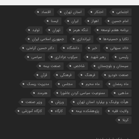
اجتماعی
احتکار
استان تهران
اقتصاد
امام حسین
اهواز
ایران
ایسنا
برنامه هفتم توسعه
تنگه هرمز
تهران
تولید
تکایا و حسینیه‌ها
تیراندازی
جمهوری اسلامی ایران
خالد سبهانی
خبر
دانشگاه
دکتر حسین کرامتی
رئیسی
رهبر شهید
سرکوب عزاداری
سیاسی
سیستان و بلوچستان
شاخص
صنعت بیمه
صنعت خودرو
فرهنگ
فرهنگی
قرآن
ماه رمضان
ماه محرم
مجلس
مدیریت ریسک
مذهبی
ممنوعیت سیاسی کردن عاشورا
هنرمند
هیأت بولینگ و بیلیارد استان تهران
ورزش
وزیر صنعت
ولایت فقیه
پژوهشکده بیمه
کارگاه
کارگاه آموزشی
کربلا