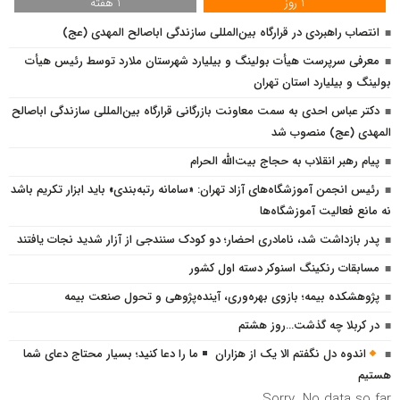
1 روز
1 هفته
انتصاب راهبردی در قرارگاه بین‌المللی سازندگی اباصالح المهدی (عج)
معرفی سرپرست هیأت بولینگ و بیلیارد شهرستان ملارد توسط رئیس هیأت
بولینگ و بیلیارد استان تهران
دکتر عباس احدی به سمت معاونت بازرگانی قرارگاه بین‌المللی سازندگی اباصالح
المهدی (عج) منصوب شد
پیام رهبر انقلاب به حجاج بیت‌الله الحرام
رئیس انجمن آموزشگاه‌های آزاد تهران: «سامانه رتبه‌بندی» باید ابزار تکریم باشد
نه مانع فعالیت آموزشگاه‌ها
پدر بازداشت شد، نامادری احضار؛ دو کودک سنندجی از آزار شدید نجات یافتند
مسابقات رنکینگ اسنوکر دسته اول کشور
پژوهشكده بیمه؛ بازوی بهره‌وری، آینده‌پژوهی و تحول صنعت بیمه
در کربلا چه گذشت…روز هشتم
اندوه دل نگفتم الا یک از هزاران
ما را دعا کنید؛ بسیار محتاج دعای شما
هستیم
Sorry. No data so far.