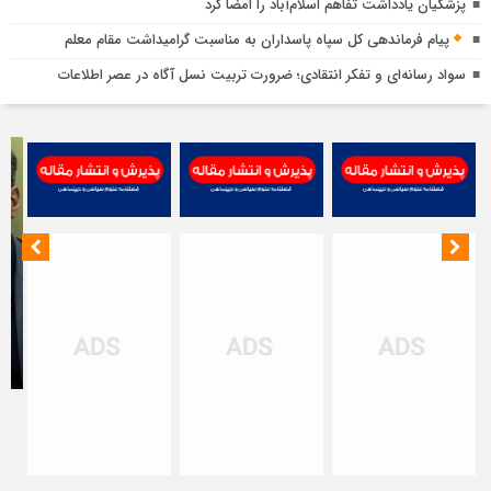
ب
پزشکیان یادداشت تفاهم اسلام‌آباد را امضا کرد
ش
پیام فرماندهی کل سپاه پاسداران به مناسبت گرامیداشت مقام معلم
ا
سواد رسانه‌ای و تفکر انتقادی؛ ضرورت تربیت نسل آگاه در عصر اطلاعات
ب
ت
خ
ن
ت
ت
ا
م
ت
ب
مظ
ح
اص
ا
در
جن
رم