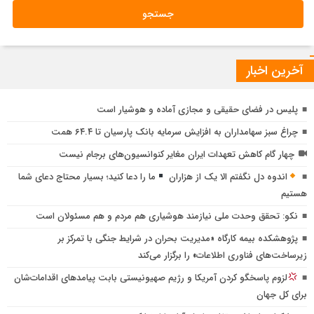
آخرین اخبار
پلیس در فضای حقیقی و مجازی آماده و هوشیار است
چراغ سبز سهامداران به افزایش سرمایه بانک پارسیان تا ۶۴.۴ همت
چهار گام کاهش تعهدات ایران مغایر کنوانسیون‌های برجام نیست
اندوه دل نگفتم الا یک از هزاران
ما را دعا کنید؛ بسیار محتاج دعای شما
هستیم
نکو: تحقق وحدت ملی نیازمند هوشیاری هم مردم و هم مسئولان است
پژوهشكده بیمه كارگاه «مدیریت بحران در شرایط جنگی با تمركز بر
ق
زیرساخت‌های فناوری اطلاعات» را برگزار می‌كند
م
لزوم پاسخگو کردن آمریکا و رژیم صهیونیستی بابت پیامدهای اقدامات‌شان
ا
برای کل جهان
چ