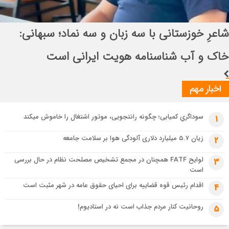
3 هفته قبل
انتصاب راهبردی در قرارگاه بین‌المللی سازندگی
تسهیل تردد زائران؛ احتمال تداوم رایگان بودن مترو تهران تا پایان اربعین
اباصالح المهدی (عج)
3 هفته قبل
شاعرِ خوزستانی با سه زبان و سه نماد؛ سبهانی: خاک و آب شناسنامه هویت
ایرانی است
اخبار مهم
سوداگریِ کمیابی؛ چگونه رانتجویی، موتور اشتغال را خاموش میکند
1
زیان ۵.۷ میلیارد دلاری آلودگی هوا بر سلامت جامعه
2
لوایح FATF همچنان در مجمع تشخیص مصلحت نظام در حال بررسی
3
است
اقدام رئیس قوه قضاییه برای احیای حقوق عامه در شهر مثبت است
4
روحانیت کنار مردم جذاب است نه در استادیوم!
5