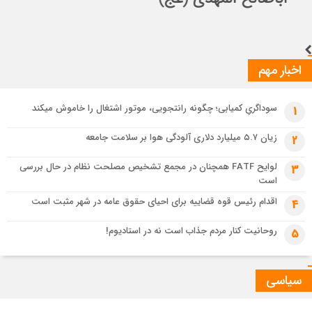
تسهیل تردد زائران؛ احتمال تداوم رایگان بودن مترو تهران تا پایان اربعین
اخبار مهم
سوداگریِ کمیابی؛ چگونه رانتجویی، موتور اشتغال را خاموش میکند
1
زیان ۵.۷ میلیارد دلاری آلودگی هوا بر سلامت جامعه
2
لوایح FATF همچنان در مجمع تشخیص مصلحت نظام در حال بررسی
3
است
اقدام رئیس قوه قضاییه برای احیای حقوق عامه در شهر مثبت است
4
روحانیت کنار مردم جذاب است نه در استادیوم!
5
سیاسی