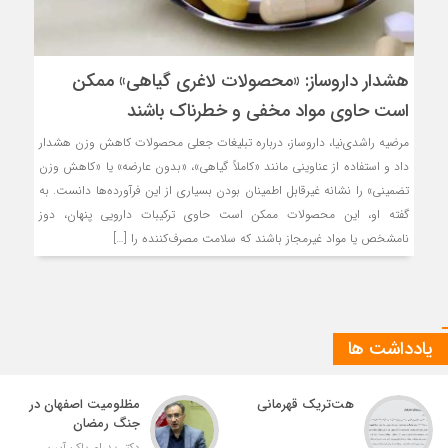
هشدار داروساز: «محصولات لاغری گیاهی» ممکن
است حاوی مواد مخفی و خطرناک باشند
مرضیه راشدی‌نیا، داروساز، درباره تبلیغات جعلی محصولات کاهش وزن هشدار
داد و استفاده از عناوینی مانند «کاملاً گیاهی»، «بدون عارضه» یا «کاهش وزن
تضمینی» را نشانه غیرقابل اطمینان بودن بسیاری از این فرآورده‌ها دانست. به
گفته او، این محصولات ممکن است حاوی ترکیبات دارویی پنهان، دوز
نامشخص یا مواد غیرمجاز باشند که سلامت مصرف‌کننده را […]
یادداشت ها
هت‌تریک قهرمانی
مظلومیت اصفهان در
جنگ رمضان
دکتر پدرام پاک آیین