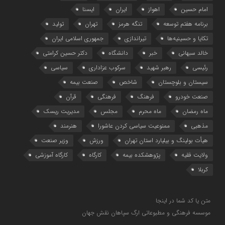
امام حسین
اهواز
ایران
ایسنا
برنامه هفتم توسعه
تنگه هرمز
تهران
تولید
تکایا و حسینیه‌ها
تیراندازی
جمهوری اسلامی ایران
خالد سبهانی
خبر
دانشگاه
دکتر حسین کرامتی
رئیسی
رهبر شهید
سرکوب عزاداری
سیاسی
سیستان و بلوچستان
شاخص
صنعت بیمه
صنعت خودرو
فرهنگ
فرهنگی
قرآن
ماه رمضان
ماه محرم
مجلس
مدیریت ریسک
مذهبی
ممنوعیت سیاسی کردن عاشورا
هنرمند
هیأت بولینگ و بیلیارد استان تهران
ورزش
وزیر صنعت
ولایت فقیه
پژوهشکده بیمه
کارگاه
کارگاه آموزشی
کربلا
متن یا کد شما در اینجا
موسسه فرهنگی و مطبوعاتی ارگ سپاهان نقش جهان