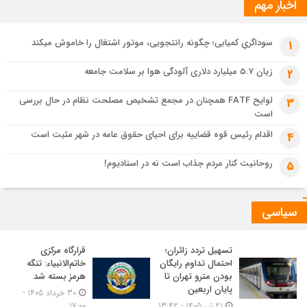
اخبار مهم
سوداگریِ کمیابی؛ چگونه رانتجویی، موتور اشتغال را خاموش میکند
1
زیان ۵.۷ میلیارد دلاری آلودگی هوا بر سلامت جامعه
2
لوایح FATF همچنان در مجمع تشخیص مصلحت نظام در حال بررسی
3
است
اقدام رئیس قوه قضاییه برای احیای حقوق عامه در شهر مثبت است
4
روحانیت کنار مردم جذاب است نه در استادیوم!
5
سیاسی
تسهیل تردد زائران؛
قرارگاه مرکزی
احتمال تداوم رایگان
خاتم‌الانبیاء: تنگه
بودن مترو تهران تا
هرمز بسته شد
پایان اربعین
30 خرداد 1405 -
21 تیر 1405 - 13:42
17:00