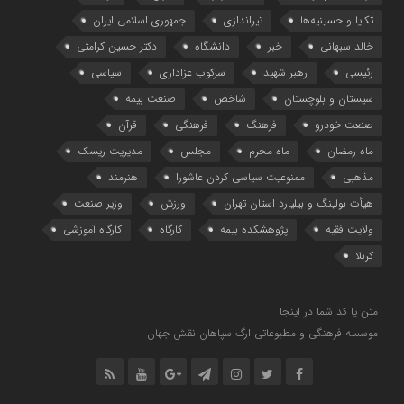
تکایا و حسینیه‌ها
تیراندازی
جمهوری اسلامی ایران
خالد سبهانی
خبر
دانشگاه
دکتر حسین کرامتی
رئیسی
رهبر شهید
سرکوب عزاداری
سیاسی
سیستان و بلوچستان
شاخص
صنعت بیمه
صنعت خودرو
فرهنگ
فرهنگی
قرآن
ماه رمضان
ماه محرم
مجلس
مدیریت ریسک
مذهبی
ممنوعیت سیاسی کردن عاشورا
هنرمند
هیأت بولینگ و بیلیارد استان تهران
ورزش
وزیر صنعت
ولایت فقیه
پژوهشکده بیمه
کارگاه
کارگاه آموزشی
کربلا
متن یا کد شما در اینجا
موسسه فرهنگی و مطبوعاتی ارگ سپاهان نقش جهان