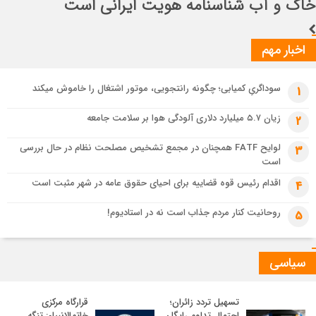
اخبار مهم
سوداگریِ کمیابی؛ چگونه رانتجویی، موتور اشتغال را خاموش میکند
1
زیان ۵.۷ میلیارد دلاری آلودگی هوا بر سلامت جامعه
2
لوایح FATF همچنان در مجمع تشخیص مصلحت نظام در حال بررسی
3
است
اقدام رئیس قوه قضاییه برای احیای حقوق عامه در شهر مثبت است
4
روحانیت کنار مردم جذاب است نه در استادیوم!
5
سیاسی
تسهیل تردد زائران؛
قرارگاه مرکزی
احتمال تداوم رایگان
خاتم‌الانبیاء: تنگه