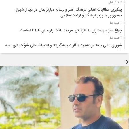
2 هفته قبل
پیگیری مطالبات اهالی فرهنگ، هنر و رسانه دیارکریمان در دیدار شهباز
حسن‌پور با وزیر فرهنگ و ارشاد اسلامی
2 هفته قبل
چراغ سبز سهامداران به افزایش سرمایه بانک پارسیان تا ۶۴.۴ همت
2 هفته قبل
شورای عالی بیمه بر تشدید نظارت پیشگیرانه و انضباط مالی شرکت‌های بیمه
تأکید کرد
2 هفته قبل
تجربه جنگ اوکراین؛ نقشه راهی برای تقویت تاب‌آوری صنعت بیمه
2 هفته قبل
تولید قطعه زیر سایه خاموشی و بحران ارز؛ هشدار درباره توقف زنجیره تامین
خودرو
2 هفته قبل
جنگ زیرساختی؛ آزمونی که اراده ملت ایران را نمی‌شکند
3 هفته قبل
اربعین؛ احیای عدالت و پاکی در برابر فساد اقتصادی
3 هفته قبل