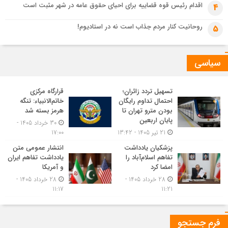
اقدام رئیس قوه قضاییه برای احیای حقوق عامه در شهر مثبت است
4
روحانیت کنار مردم جذاب است نه در استادیوم!
5
سیاسی
تسهیل تردد زائران؛
قرارگاه مرکزی
احتمال تداوم رایگان
خاتم‌الانبیاء: تنگه
بودن مترو تهران تا
هرمز بسته شد
پایان اربعین
30 خرداد 1405 -
21 تیر 1405 - 13:42
17:00
پزشکیان یادداشت
انتشار عمومی متن
تفاهم اسلام‌آباد را
یادداشت تفاهم ایران
امضا کرد
و آمریکا
28 خرداد 1405 -
28 خرداد 1405 -
11:17
11:21
فرم جستجو