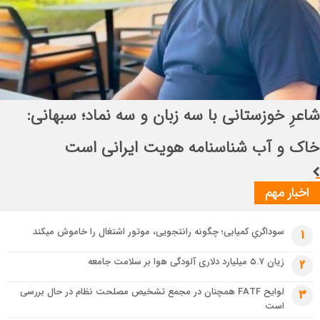
سوداگریِ کمیابی؛ چگونه رانتجویی، موتور اشتغال را خاموش میکند
3 هفته قبل
سرمایه‌گذاری، نقدینگی، فناوری و نیروی انسانی؛ چهار بحران همزمان صنعت
خودرو
3 هفته قبل
انتصاب راهبردی در قرارگاه بین‌المللی سازندگی
تسهیل تردد زائران؛ احتمال تداوم رایگان بودن مترو تهران تا پایان اربعین
اباصالح المهدی (عج)
3 هفته قبل
شاعرِ خوزستانی با سه زبان و سه نماد؛ سبهانی: خاک و آب شناسنامه هویت
ایرانی است
اخبار مهم
سوداگریِ کمیابی؛ چگونه رانتجویی، موتور اشتغال را خاموش میکند
1
زیان ۵.۷ میلیارد دلاری آلودگی هوا بر سلامت جامعه
2
لوایح FATF همچنان در مجمع تشخیص مصلحت نظام در حال بررسی
3
است