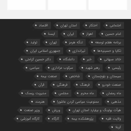
جن
رم
اجتماعی
احتکار
استان تهران
اقتصاد
امام حسین
اهواز
ایران
ایسنا
برنامه هفتم توسعه
تنگه هرمز
تهران
تولید
تکایا و حسینیه‌ها
تیراندازی
جمهوری اسلامی ایران
خالد سبهانی
خبر
دانشگاه
دکتر حسین کرامتی
رئیسی
رهبر شهید
سرکوب عزاداری
سیاسی
سیستان و بلوچستان
شاخص
صنعت بیمه
صنعت خودرو
فرهنگ
فرهنگی
قرآن
ماه رمضان
ماه محرم
مجلس
مدیریت ریسک
مذهبی
ممنوعیت سیاسی کردن عاشورا
هنرمند
هیأت بولینگ و بیلیارد استان تهران
ورزش
وزیر صنعت
ولایت فقیه
پژوهشکده بیمه
کارگاه
کارگاه آموزشی
کربلا