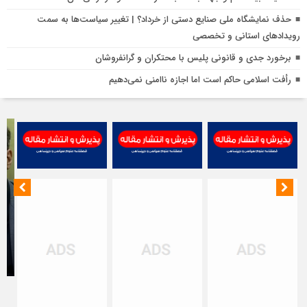
چ
حذف نمایشگاه ملی صنایع دستی از خرداد؟ | تغییر سیاست‌ها به سمت
ب
رویدادهای استانی و تخصصی
ش
برخورد جدی و قانونی پلیس با محتکران و گرانفروشان
ا
ب
رأفت اسلامی حاکم است اما اجازه ناامنی نمی‌دهیم
ت
خ
ن
ت
ت
ا
م
ت
ب
ح
مظ
ا
اص
در