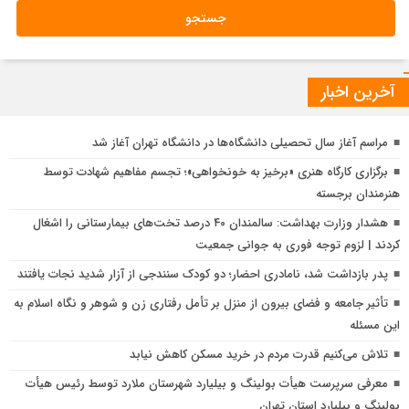
آخرین اخبار
مراسم آغاز سال تحصیلی دانشگاه‌ها در دانشگاه تهران آغاز شد
برگزاری کارگاه هنری «برخیز به خونخواهی»؛ تجسم مفاهیم شهادت توسط
هنرمندان برجسته
هشدار وزارت بهداشت: سالمندان ۴۰ درصد تخت‌های بیمارستانی را اشغال
کردند | لزوم توجه فوری به جوانی جمعیت
پدر بازداشت شد، نامادری احضار؛ دو کودک سنندجی از آزار شدید نجات یافتند
تأثیر جامعه و فضای بیرون از منزل بر تأمل رفتاری زن و شوهر و نگاه اسلام به
این مسئله
ق
تلاش می‌کنیم قدرت مردم در خرید مسکن کاهش نیابد
م
معرفی سرپرست هیأت بولینگ و بیلیارد شهرستان ملارد توسط رئیس هیأت
ا
بولینگ و بیلیارد استان تهران