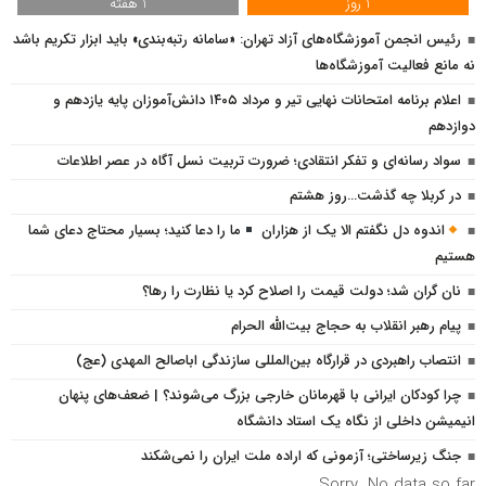
1 روز
1 هفته
رئیس انجمن آموزشگاه‌های آزاد تهران: «سامانه رتبه‌بندی» باید ابزار تکریم باشد
نه مانع فعالیت آموزشگاه‌ها
اعلام برنامه امتحانات نهایی تیر و مرداد ۱۴۰۵ دانش‌آموزان پایه یازدهم و
دوازدهم
سواد رسانه‌ای و تفکر انتقادی؛ ضرورت تربیت نسل آگاه در عصر اطلاعات
در کربلا چه گذشت…روز هشتم
اندوه دل نگفتم الا یک از هزاران
ما را دعا کنید؛ بسیار محتاج دعای شما
هستیم
نان گران شد؛ دولت قیمت را اصلاح کرد یا نظارت را رها؟
پیام رهبر انقلاب به حجاج بیت‌الله الحرام
انتصاب راهبردی در قرارگاه بین‌المللی سازندگی اباصالح المهدی (عج)
چرا کودکان ایرانی با قهرمانان خارجی بزرگ می‌شوند؟ | ضعف‌های پنهان
انیمیشن داخلی از نگاه یک استاد دانشگاه
جنگ زیرساختی؛ آزمونی که اراده ملت ایران را نمی‌شکند
Sorry. No data so far.