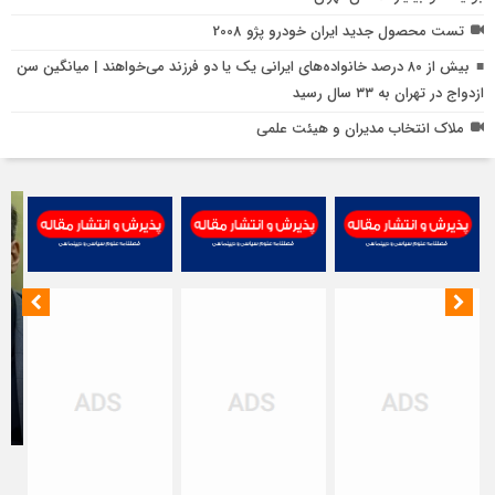
چ
تست محصول جدید ایران خودرو پژو 2008
ب
بیش از ۸۰ درصد خانواده‌های ایرانی یک یا دو فرزند می‌خواهند | میانگین سن
ش
ازدواج در تهران به ۳۳ سال رسید
ا
ملاک انتخاب مدیران و هیئت علمی
ب
ت
خ
ن
ت
ت
ا
م
ت
ب
ح
مظ
ا
اص
در