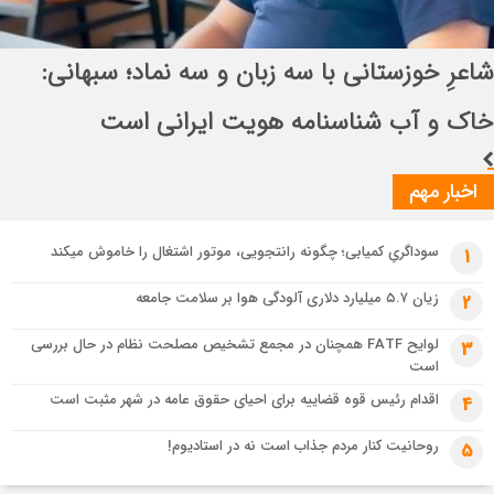
3 هفته قبل
انتصاب راهبردی در قرارگاه بین‌المللی سازندگی
تسهیل تردد زائران؛ احتمال تداوم رایگان بودن مترو تهران تا پایان اربعین
اباصالح المهدی (عج)
3 هفته قبل
شاعرِ خوزستانی با سه زبان و سه نماد؛ سبهانی: خاک و آب شناسنامه هویت
ایرانی است
اخبار مهم
سوداگریِ کمیابی؛ چگونه رانتجویی، موتور اشتغال را خاموش میکند
1
زیان ۵.۷ میلیارد دلاری آلودگی هوا بر سلامت جامعه
2
لوایح FATF همچنان در مجمع تشخیص مصلحت نظام در حال بررسی
3
است
اقدام رئیس قوه قضاییه برای احیای حقوق عامه در شهر مثبت است
4
روحانیت کنار مردم جذاب است نه در استادیوم!
5