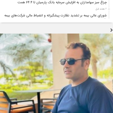
چراغ سبز سهامداران به افزایش سرمایه بانک پارسیان تا ۶۴.۴ همت
2 هفته قبل
شورای عالی بیمه بر تشدید نظارت پیشگیرانه و انضباط مالی شرکت‌های بیمه
تأکید کرد
2 هفته قبل
تجربه جنگ اوکراین؛ نقشه راهی برای تقویت تاب‌آوری صنعت بیمه
2 هفته قبل
تولید قطعه زیر سایه خاموشی و بحران ارز؛ هشدار درباره توقف زنجیره تامین
خودرو
2 هفته قبل
جنگ زیرساختی؛ آزمونی که اراده ملت ایران را نمی‌شکند
3 هفته قبل
اربعین؛ احیای عدالت و پاکی در برابر فساد اقتصادی
3 هفته قبل
سوداگریِ کمیابی؛ چگونه رانتجویی، موتور اشتغال را خاموش میکند
3 هفته قبل
سرمایه‌گذاری، نقدینگی، فناوری و نیروی انسانی؛ چهار بحران همزمان صنعت
خودرو