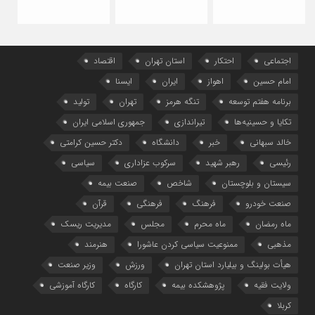
جن
رم
اجتماعی
احتکار
استان تهران
اقتصاد
امام حسین
اهواز
ایران
ایسنا
برنامه هفتم توسعه
تنگه هرمز
تهران
تولید
تکایا و حسینیه‌ها
تیراندازی
جمهوری اسلامی ایران
خالد سبهانی
خبر
دانشگاه
دکتر حسین کرامتی
رئیسی
رهبر شهید
سرکوب عزاداری
سیاسی
سیستان و بلوچستان
شاخص
صنعت بیمه
صنعت خودرو
فرهنگ
فرهنگی
قرآن
ماه رمضان
ماه محرم
مجلس
مدیریت ریسک
مذهبی
ممنوعیت سیاسی کردن عاشورا
هنرمند
هیأت بولینگ و بیلیارد استان تهران
ورزش
وزیر صنعت
ولایت فقیه
پژوهشکده بیمه
کارگاه
کارگاه آموزشی
کربلا