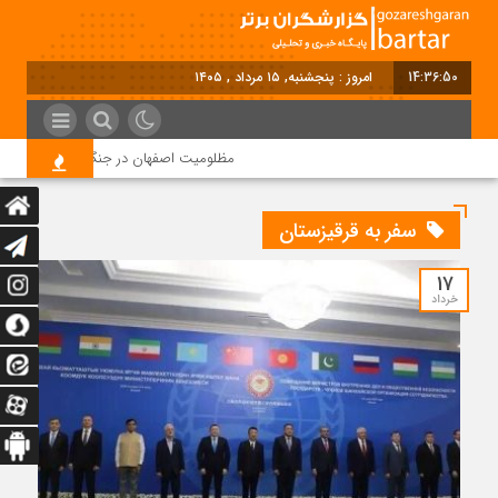
14:36:50
امروز : پنجشنبه, ۱۵ مرداد , ۱۴۰۵
مظلومیت اصفهان در جنگ رمضان
قی
سفر به قرقیزستان
17
خرداد