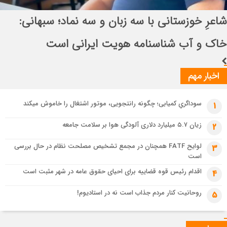
انتصاب راهبردی در قرارگاه بین‌المللی سازندگی
تسهیل تردد زائران؛ احتمال تداوم رایگان بودن مترو تهران تا پایان اربعین
اباصالح المهدی (عج)
3 هفته قبل
شاعرِ خوزستانی با سه زبان و سه نماد؛ سبهانی: خاک و آب شناسنامه هویت
ایرانی است
اخبار مهم
سوداگریِ کمیابی؛ چگونه رانتجویی، موتور اشتغال را خاموش میکند
1
زیان ۵.۷ میلیارد دلاری آلودگی هوا بر سلامت جامعه
2
لوایح FATF همچنان در مجمع تشخیص مصلحت نظام در حال بررسی
3
است
اقدام رئیس قوه قضاییه برای احیای حقوق عامه در شهر مثبت است
4
روحانیت کنار مردم جذاب است نه در استادیوم!
5