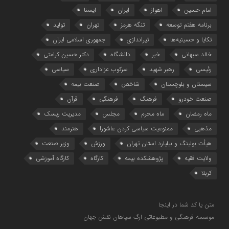
امام حسین
اهواز
ایران
ایسنا
برنامه هفتم توسعه
تنگه هرمز
تهران
تولید
تکایا و حسینیه‌ها
تیراندازی
جمهوری اسلامی ایران
خالد سبهانی
خبر
دانشگاه
دکتر حسین کرامتی
رئیسی
رهبر شهید
سرکوب عزاداری
سیاسی
سیستان و بلوچستان
شاخص
صنعت بیمه
صنعت خودرو
فرهنگ
فرهنگی
قرآن
ماه رمضان
ماه محرم
مجلس
مدیریت ریسک
مذهبی
ممنوعیت سیاسی کردن عاشورا
هنرمند
هیأت بولینگ و بیلیارد استان تهران
ورزش
وزیر صنعت
ولایت فقیه
پژوهشکده بیمه
کارگاه
کارگاه آموزشی
کربلا
متن یا کد شما در اینجا
موسسه فرهنگی و مطبوعاتی ارگ سپاهان نقش جهان