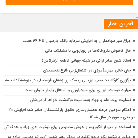
آخرین اخبار
چراغ سبز سهامداران به افزایش سرمایه بانک پارسیان تا ۶۴.۴ همت
حال ناخوش داروخانه‌ها در رویارویی با مشکلات مالی
استاد شیخ صابر اراکی در شبکه جهانی فاطمه الزهرا(س)
جای خالی مهارت‌آموزی در اشتغال‌زایی فارغ‌التحصیلان
برگزاری کارگاه تخصصی ارزیابی ریسک پروژه‌های فراساحلی در پژوهشکده بیمه
ق
مهارت دوخت، ابزاری برای خودباوری و اشتغال پایدار بانوان است
م
تسلیت بیت علم و جهاد به‌مناسبت درگذشت خواهر گرامی‌شان
ا
چ
احکام سومین مرحله همسان‌سازی حقوق بازنشستگان صادر شد؛ افزایش 30
ب
درصدی حقوق در سال 1405
ش
استفاده ترامپ از الگوریتم و هوش مصنوعی برای توئیت های زیاد و هدف آن
ا
حرکت پرشکوه یک مرجع تقلید در سوگ رهبر شهید؛ آیت‌الله مدرسی پیاده به