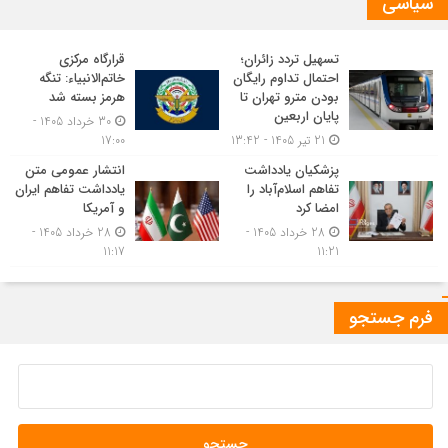
سیاسی
تسهیل تردد زائران؛
قرارگاه مرکزی
احتمال تداوم رایگان
خاتم‌الانبیاء: تنگه
بودن مترو تهران تا
هرمز بسته شد
پایان اربعین
30 خرداد 1405 -
21 تیر 1405 - 13:42
17:00
پزشکیان یادداشت
انتشار عمومی متن
تفاهم اسلام‌آباد را
یادداشت تفاهم ایران
امضا کرد
و آمریکا
28 خرداد 1405 -
28 خرداد 1405 -
11:17
11:21
فرم جستجو