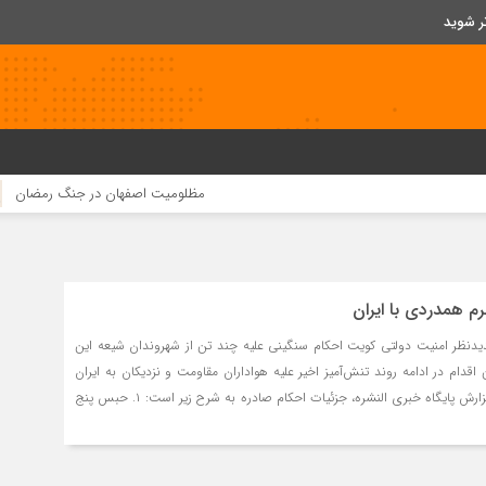
ر شوید
مظلومیت اصفهان در جنگ رمضان
قیمت مواد اولیه چند برابر شد
 همدردی با ایران
دیدنظر امنیت دولتی کویت احکام سنگینی علیه چند تن از شهروندان شیعه این
قدام در ادامه روند تنش‌آمیز اخیر علیه هواداران مقاومت و نزدیکان به ایران
صورت می‌گیرد. بر اساس گزارش پایگاه خبری النشره، جزئیات احکام صادره به شرح زیر است: ۱. حبس پنج