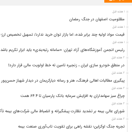
1 هفته قبل
مظلومیت اصفهان در جنگ رمضان
1 هفته قبل
قیمت مواد اولیه چند برابر شده، اما بازار توان خرید ندارد/ تسهیل تخصیص ارز؛
1 هفته قبل
رئیس انجمن آموزشگاه‌های آزاد تهران: «سامانه رتبه‌بندی» باید ابزار تکریم باشد
2 هفته قبل
در منطق خودرو سازی ایران ، زنجیره تامین ته خط اولویت مالی قرار دارد!
2 هفته قبل
پیگیری مطالبات اهالی فرهنگ، هنر و رسانه دیارکریمان در دیدار شهباز حسن‌پور 
2 هفته قبل
چراغ سبز سهامداران به افزایش سرمایه بانک پارسیان تا ۶۴.۴ همت
2 هفته قبل
شورای عالی بیمه بر تشدید نظارت پیشگیرانه و انضباط مالی شرکت‌های بیمه تأک
2 هفته قبل
تجربه جنگ اوکراین؛ نقشه راهی برای تقویت تاب‌آوری صنعت بیمه