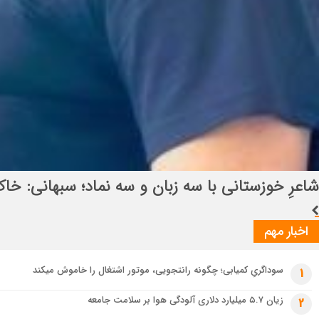
انتصاب راهبردی در قرارگاه بین‌المللی سازندگی اباص
اخبار مهم
سوداگریِ کمیابی؛ چگونه رانتجویی، موتور اشتغال را خاموش میکند
1
زیان ۵.۷ میلیارد دلاری آلودگی هوا بر سلامت جامعه
2