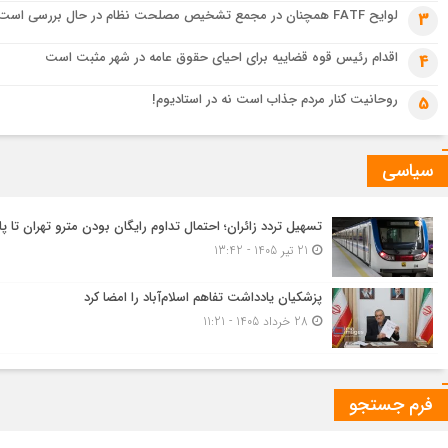
لوایح FATF همچنان در مجمع تشخیص مصلحت نظام در حال بررسی است
3
اقدام رئیس قوه قضاییه برای احیای حقوق عامه در شهر مثبت است
4
روحانیت کنار مردم جذاب است نه در استادیوم!
5
سیاسی
تسهیل تردد زائران؛ احتمال تداوم رایگان بودن مترو تهران تا پا
21 تیر 1405 - 13:42
پزشکیان یادداشت تفاهم اسلام‌آباد را امضا کرد
28 خرداد 1405 - 11:21
فرم جستجو