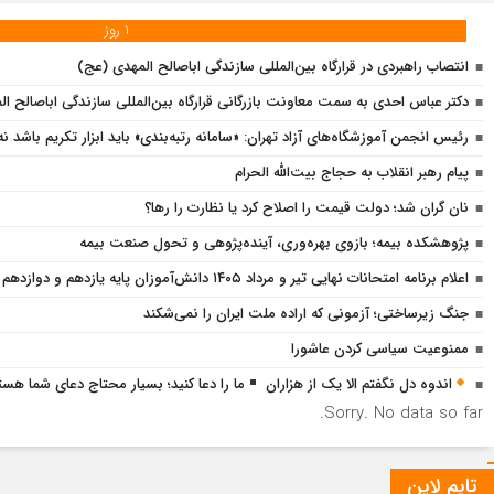
1 روز
انتصاب راهبردی در قرارگاه بین‌المللی سازندگی اباصالح المهدی (عج)
دکتر عباس احدی به سمت معاونت بازرگانی قرارگاه بین‌المللی سازندگی اباصالح
رئیس انجمن آموزشگاه‌های آزاد تهران: «سامانه رتبه‌بندی» باید ابزار تکریم باشد ن
پیام رهبر انقلاب به حجاج بیت‌الله الحرام
نان گران شد؛ دولت قیمت را اصلاح کرد یا نظارت را رها؟
پژوهشكده بیمه؛ بازوی بهره‌وری، آینده‌پژوهی و تحول صنعت بیمه
اعلام برنامه امتحانات نهایی تیر و مرداد ۱۴۰۵ دانش‌آموزان پایه یازدهم و دوازدهم
جنگ زیرساختی؛ آزمونی که اراده ملت ایران را نمی‌شکند
ممنوعیت سیاسی کردن عاشورا
اندوه دل نگفتم الا یک از هزاران
ما را دعا کنید؛ بسیار محتاج دعای شما هست
Sorry. No data so far.
تایم لاین