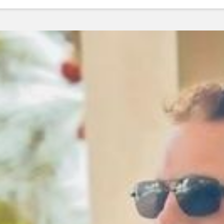
ودرو
درو
انی است