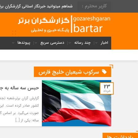
کاربر محترم :
شماهم میتوانید خبرنگار استانی گزارشگران برت
اخبار
چند رسانه
دسترسی سریع
پیوندها
سرکوب شیعیان خلیج فارس
23
حبس سه ساله به جرم
خرداد
گزارش گران برتر،شعبه تج
کشور صادر کرده است. این ا
ساله: یکی از […]
یادداشت ها