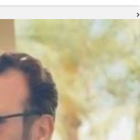
2 هفته قبل
تولید قطعه زیر سایه خاموشی و بحران ارز؛ هشدار درباره توقف زنجیره تامین خ
2 هفته قبل
جنگ زیرساختی؛ آزمونی که اراده ملت ایران را نمی‌شکند
3 هفته قبل
اربعین؛ احیای عدالت و پاکی در برابر فساد اقتصادی
3 هفته قبل
سوداگریِ کمیابی؛ چگونه رانتجویی، موتور اشتغال را خاموش میکند
3 هفته قبل
سرمایه‌گذاری، نقدینگی، فناوری و نیروی انسانی؛ چهار بحران همزمان صنعت خو
3 هفته قبل
تسهیل تردد زائران؛ احتمال تداوم رایگان بودن مترو تهران تا پایان اربعین
3 هفته قبل
شاعرِ خوزستانی با سه زبان و سه نماد؛ سبهانی: خاک و آب شناسنامه هویت ایر