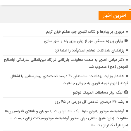
آخرین اخبار
مروری بر پیام‌ها و نکات کلیدی جزء هفتم قرآن کریم
پایان پروژه مسکن مهر از زبان وزیر راه و شهر سازی
پزشکیان یادداشت تفاهم اسلام‌آباد را امضا کرد
دکتر عباس احدی به سمت معاونت بازرگانی قرارگاه بین‌المللی سازندگی اباصالح
المهدی (عج) منصوب شد
هشدار وزارت بهداشت: سالمندان ۴۰ درصد تخت‌های بیمارستانی را اشغال
کردند | لزوم توجه فوری به جوانی جمعیت
لیگ برتر مسابقات المپیک توکیو
ق
رشد ۳۶ درصدی شاخص کل بورس در ۴۵ روز
م
ا
گواهینامه موتور بانوان ظرف یک ماه؛ اولویت با مربیان و فعالان فدراسیون‌ها
چ
معاونت زنان: هیچ مانعی برای صدور گواهینامه موتورسیکلت زنان نیست —
اجرا ظرف کمتر از یک ماه
ب