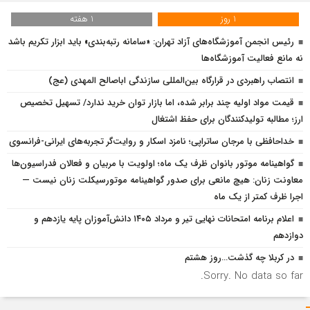
1 روز
1 هفته
رئیس انجمن آموزشگاه‌های آزاد تهران: «سامانه رتبه‌بندی» باید ابزار تکریم باشد
نه مانع فعالیت آموزشگاه‌ها
انتصاب راهبردی در قرارگاه بین‌المللی سازندگی اباصالح المهدی (عج)
قیمت مواد اولیه چند برابر شده، اما بازار توان خرید ندارد/ تسهیل تخصیص
ارز؛ مطالبه تولیدکنندگان برای حفظ اشتغال
خداحافظی با مرجان ساتراپی؛ نامزد اسکار و روایت‌گر تجربه‌های ایرانی-فرانسوی
گواهینامه موتور بانوان ظرف یک ماه؛ اولویت با مربیان و فعالان فدراسیون‌ها
معاونت زنان: هیچ مانعی برای صدور گواهینامه موتورسیکلت زنان نیست —
اجرا ظرف کمتر از یک ماه
اعلام برنامه امتحانات نهایی تیر و مرداد ۱۴۰۵ دانش‌آموزان پایه یازدهم و
دوازدهم
در کربلا چه گذشت…روز هشتم
Sorry. No data so far.