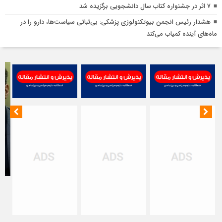
ش
۷ اثر در جشنواره کتاب سال دانشجویی برگزیده شد
ا
هشدار رئیس انجمن بیوتکنولوژی پزشکی: بی‌ثباتی سیاست‌ها، دارو را در
ب
ماه‌های آینده کمیاب می‌کند
ت
خ
ن
ت
ت
ا
م
ت
ب
ح
ا
مظ
اص
در
جن