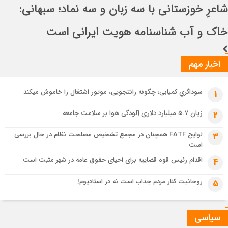
اباصالح المهدی (عج)
3 هفته قبل
شاعرِ خوزستانی با سه زبان و سه نماد؛ سبهانی: خاک و آب شناسنامه هویت
ایرانی است
اخبار مهم
سوداگریِ کمیابی؛ چگونه رانتجویی، موتور اشتغال را خاموش میکند
1
زیان ۵.۷ میلیارد دلاری آلودگی هوا بر سلامت جامعه
2
لوایح FATF همچنان در مجمع تشخیص مصلحت نظام در حال بررسی
3
است
اقدام رئیس قوه قضاییه برای احیای حقوق عامه در شهر مثبت است
4
روحانیت کنار مردم جذاب است نه در استادیوم!
5
سیاسی