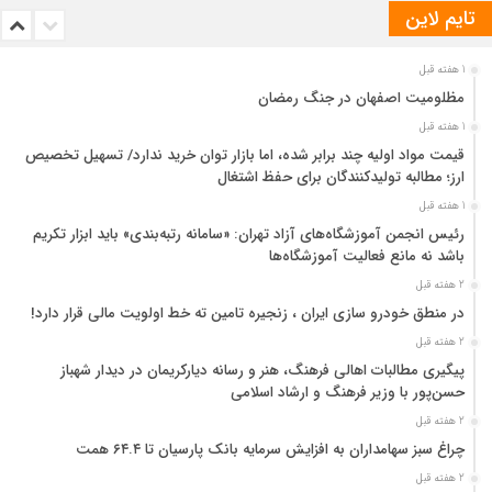
تایم لاین
1 هفته قبل
مظلومیت اصفهان در جنگ رمضان
1 هفته قبل
قیمت مواد اولیه چند برابر شده، اما بازار توان خرید ندارد/ تسهیل تخصیص
ارز؛ مطالبه تولیدکنندگان برای حفظ اشتغال
1 هفته قبل
رئیس انجمن آموزشگاه‌های آزاد تهران: «سامانه رتبه‌بندی» باید ابزار تکریم
باشد نه مانع فعالیت آموزشگاه‌ها
2 هفته قبل
در منطق خودرو سازی ایران ، زنجیره تامین ته خط اولویت مالی قرار دارد!
2 هفته قبل
پیگیری مطالبات اهالی فرهنگ، هنر و رسانه دیارکریمان در دیدار شهباز
حسن‌پور با وزیر فرهنگ و ارشاد اسلامی
2 هفته قبل
چراغ سبز سهامداران به افزایش سرمایه بانک پارسیان تا ۶۴.۴ همت
2 هفته قبل