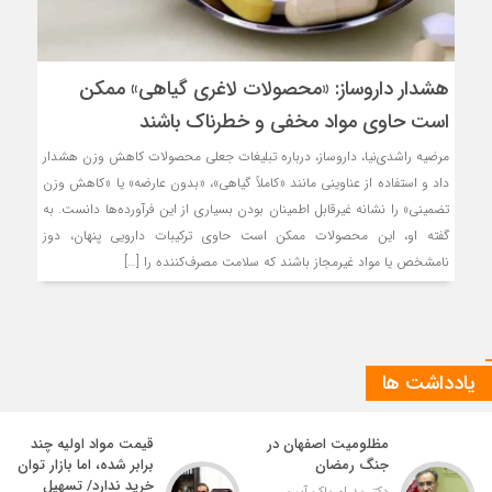
هشدار داروساز: «محصولات لاغری گیاهی» ممکن
است حاوی مواد مخفی و خطرناک باشند
مرضیه راشدی‌نیا، داروساز، درباره تبلیغات جعلی محصولات کاهش وزن هشدار
داد و استفاده از عناوینی مانند «کاملاً گیاهی»، «بدون عارضه» یا «کاهش وزن
تضمینی» را نشانه غیرقابل اطمینان بودن بسیاری از این فرآورده‌ها دانست. به
گفته او، این محصولات ممکن است حاوی ترکیبات دارویی پنهان، دوز
نامشخص یا مواد غیرمجاز باشند که سلامت مصرف‌کننده را […]
یادداشت ها
مظلومیت اصفهان در
قیمت مواد اولیه چند
جنگ رمضان
برابر شده، اما بازار توان
خرید ندارد/ تسهیل
دکتر پدرام پاک آیین