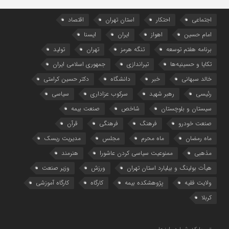
رم
اجتماعی
احتکار
استان تهران
اقتصاد
امام حسین
اهواز
ایران
ایسنا
برنامه هفتم توسعه
تنگه هرمز
تهران
تولید
تکایا و حسینیه‌ها
تیراندازی
جمهوری اسلامی ایران
خالد سبهانی
خبر
دانشگاه
دکتر حسین کرامتی
رئیسی
رهبر شهید
سرکوب عزاداری
سیاسی
سیستان و بلوچستان
شاخص
صنعت بیمه
صنعت خودرو
فرهنگ
فرهنگی
قرآن
ماه رمضان
ماه محرم
مجلس
مدیریت ریسک
مذهبی
ممنوعیت سیاسی کردن عاشورا
هنرمند
هیأت بولینگ و بیلیارد استان تهران
ورزش
وزیر صنعت
ولایت فقیه
پژوهشکده بیمه
کارگاه
کارگاه آموزشی
کربلا