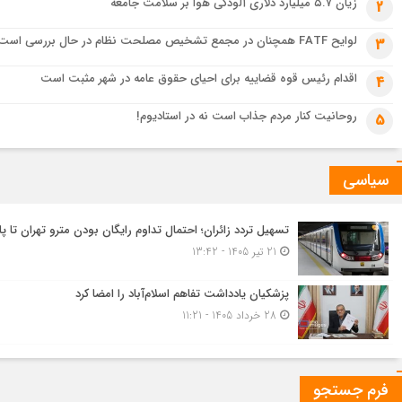
زیان ۵.۷ میلیارد دلاری آلودگی هوا بر سلامت جامعه
2
لوایح FATF همچنان در مجمع تشخیص مصلحت نظام در حال بررسی است
3
اقدام رئیس قوه قضاییه برای احیای حقوق عامه در شهر مثبت است
4
روحانیت کنار مردم جذاب است نه در استادیوم!
5
سیاسی
تسهیل تردد زائران؛ احتمال تداوم رایگان بودن مترو تهران تا پا
21 تیر 1405 - 13:42
پزشکیان یادداشت تفاهم اسلام‌آباد را امضا کرد
28 خرداد 1405 - 11:21
فرم جستجو