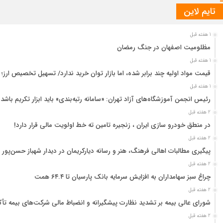
تایم لاین
1 هفته قبل
مظلومیت اصفهان در جنگ رمضان
1 هفته قبل
قیمت مواد اولیه چند برابر شده، اما بازار توان خرید ندارد/ تسهیل تخصیص ارز؛
1 هفته قبل
رئیس انجمن آموزشگاه‌های آزاد تهران: «سامانه رتبه‌بندی» باید ابزار تکریم باشد
2 هفته قبل
در منطق خودرو سازی ایران ، زنجیره تامین ته خط اولویت مالی قرار دارد!
2 هفته قبل
پیگیری مطالبات اهالی فرهنگ، هنر و رسانه دیارکریمان در دیدار شهباز حسن‌پور 
2 هفته قبل
چراغ سبز سهامداران به افزایش سرمایه بانک پارسیان تا ۶۴.۴ همت
2 هفته قبل
شورای عالی بیمه بر تشدید نظارت پیشگیرانه و انضباط مالی شرکت‌های بیمه تأک
2 هفته قبل