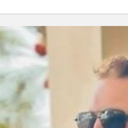
ودرو
درو
انی است