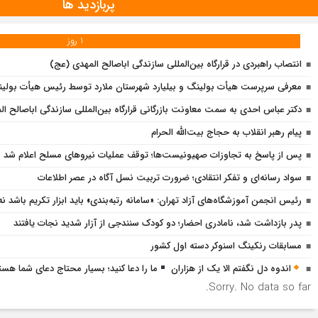
پربازدید ها
1 روز
انتصاب راهبردی در قرارگاه بین‌المللی سازندگی اباصالح المهدی (عج)
معرفی سرپرست هیأت بولینگ و بیلیارد شهرستان ملارد توسط رئیس هیأت بولینگ 
دکتر عباس احدی به سمت معاونت بازرگانی قرارگاه بین‌المللی سازندگی اباصالح
پیام رهبر انقلاب به حجاج بیت‌الله الحرام
پس از پاسخ به تجاوزات صهیونیست‌ها؛ توقف عملیات نیروهای مسلح اعلام شد
سواد رسانه‌ای و تفکر انتقادی؛ ضرورت تربیت نسل آگاه در عصر اطلاعات
رئیس انجمن آموزشگاه‌های آزاد تهران: «سامانه رتبه‌بندی» باید ابزار تکریم باشد ن
پدر بازداشت شد، نامادری احضار؛ دو کودک سنندجی از آزار شدید نجات یافتند
مسابقات رنکینگ اسنوکر دسته اول کشور
اندوه دل نگفتم الا یک از هزاران
ما را دعا کنید؛ بسیار محتاج دعای شما هست
Sorry. No data so far.