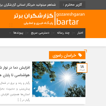
کاربر محترم :
شماهم میتوانید خبرنگار استانی گزارشگران برت
اخبار
چند رسانه
دسترسی سریع
پیوندها
خراسان رضوی
18
خرداد
هواشناسی تا پایان ه
رگبار و رعد و برق در شمال
پیش‌بینی و مدیریت بحرا
رگبار در […]