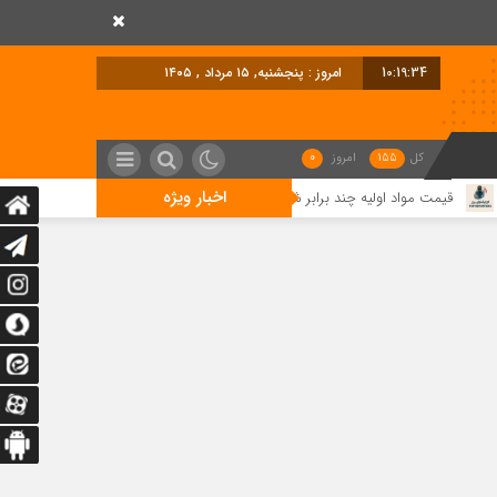
10:19:36
امروز : پنجشنبه, ۱۵ مرداد , ۱۴۰۵
کل
155
امروز
0
اخبار ویژه
ده، اما بازار توان خرید ندارد/ تسهیل تخصیص ارز؛ مطالبه تولیدکنندگان برای حفظ اشتغا