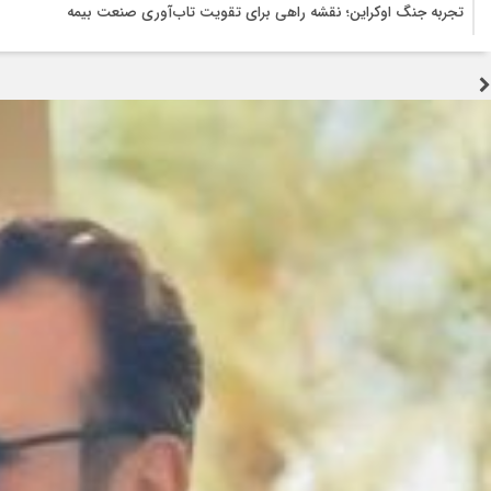
تجربه جنگ اوکراین؛ نقشه راهی برای تقویت تاب‌آوری صنعت بیمه
2 هفته قبل
تولید قطعه زیر سایه خاموشی و بحران ارز؛ هشدار درباره توقف زنجیره تامین خ
2 هفته قبل
جنگ زیرساختی؛ آزمونی که اراده ملت ایران را نمی‌شکند
3 هفته قبل
اربعین؛ احیای عدالت و پاکی در برابر فساد اقتصادی
3 هفته قبل
سوداگریِ کمیابی؛ چگونه رانتجویی، موتور اشتغال را خاموش میکند
3 هفته قبل
سرمایه‌گذاری، نقدینگی، فناوری و نیروی انسانی؛ چهار بحران همزمان صنعت خو
3 هفته قبل
تسهیل تردد زائران؛ احتمال تداوم رایگان بودن مترو تهران تا پایان اربعین
3 هفته قبل
شاعرِ خوزستانی با سه زبان و سه نماد؛ سبهانی: خاک و آب شناسنامه هویت ایر