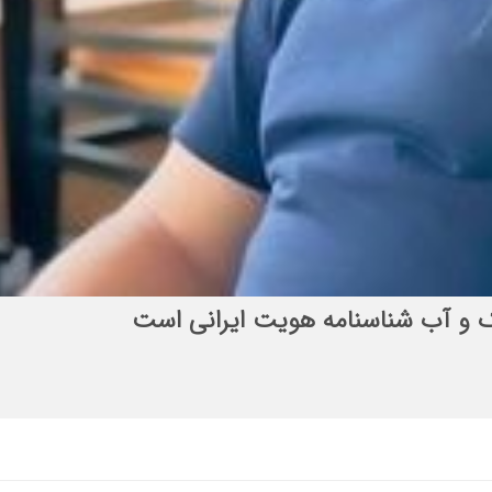
الح المهدی (عج)