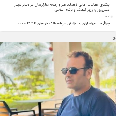
پیگیری مطالبات اهالی فرهنگ، هنر و رسانه دیارکریمان در دیدار شهباز
حسن‌پور با وزیر فرهنگ و ارشاد اسلامی
2 هفته قبل
چراغ سبز سهامداران به افزایش سرمایه بانک پارسیان تا ۶۴.۴ همت
2 هفته قبل
شورای عالی بیمه بر تشدید نظارت پیشگیرانه و انضباط مالی شرکت‌های بیمه
تأکید کرد
2 هفته قبل
تجربه جنگ اوکراین؛ نقشه راهی برای تقویت تاب‌آوری صنعت بیمه
2 هفته قبل
تولید قطعه زیر سایه خاموشی و بحران ارز؛ هشدار درباره توقف زنجیره تامین
خودرو
3 هفته قبل
جنگ زیرساختی؛ آزمونی که اراده ملت ایران را نمی‌شکند
3 هفته قبل
اربعین؛ احیای عدالت و پاکی در برابر فساد اقتصادی
3 هفته قبل
سوداگریِ کمیابی؛ چگونه رانتجویی، موتور اشتغال را خاموش میکند