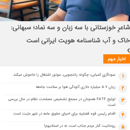
3 هفته قبل
سرمایه‌گذاری، نقدینگی، فناوری و نیروی انسانی؛ چهار بحران همزمان صنعت
انتصاب راهبردی در قرارگاه بین‌المللی سازندگی
خودرو
اباصالح المهدی (عج)
3 هفته قبل
تسهیل تردد زائران؛ احتمال تداوم رایگان بودن مترو تهران تا پایان اربعین
اخبار مهم
سوداگریِ کمیابی؛ چگونه رانتجویی، موتور اشتغال را خاموش میکند
1
زیان ۵.۷ میلیارد دلاری آلودگی هوا بر سلامت جامعه
2
لوایح FATF همچنان در مجمع تشخیص مصلحت نظام در حال بررسی
3
است
اقدام رئیس قوه قضاییه برای احیای حقوق عامه در شهر مثبت است
4
روحانیت کنار مردم جذاب است نه در استادیوم!
5