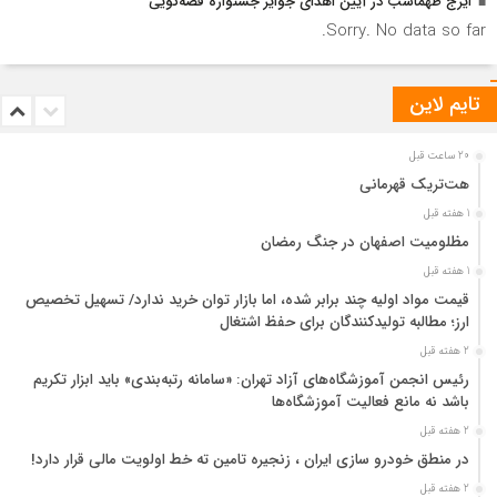
ایرج طهماسب در آیین اهدای جوایز جشنواره قصه‌گویی
Sorry. No data so far.
تایم لاین
20 ساعت قبل
هت‌تریک قهرمانی
1 هفته قبل
مظلومیت اصفهان در جنگ رمضان
1 هفته قبل
قیمت مواد اولیه چند برابر شده، اما بازار توان خرید ندارد/ تسهیل تخصیص
ارز؛ مطالبه تولیدکنندگان برای حفظ اشتغال
2 هفته قبل
رئیس انجمن آموزشگاه‌های آزاد تهران: «سامانه رتبه‌بندی» باید ابزار تکریم
باشد نه مانع فعالیت آموزشگاه‌ها
2 هفته قبل
در منطق خودرو سازی ایران ، زنجیره تامین ته خط اولویت مالی قرار دارد!
2 هفته قبل