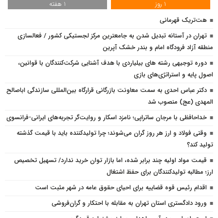
1 روز
1 هفته
هت‌تریک قهرمانی
تهران در آستانه تبدیل شدن به جامعترین مرکز لجستیکی کشور / فعالسازی
منطقه آزاد فرودگاه امام و بندر خشک آپرین
دوره توجیهی رشته های بیلیاردی با هدف آشنایی شرکت‌کنندگان با قوانین،
اصول پایه و استراتژی‌های بازی
دکتر عباس احدی به سمت معاونت بازرگانی قرارگاه بین‌المللی سازندگی اباصالح
المهدی (عج) منصوب شد
خداحافظی با مرجان ساتراپی؛ نامزد اسکار و روایت‌گر تجربه‌های ایرانی-فرانسوی
وقتی فولاد و ارز هر روز گران می‌شوند؛ چرا تولیدکننده باید با قیمت گذشته
تولید کند؟
قیمت مواد اولیه چند برابر شده، اما بازار توان خرید ندارد/ تسهیل تخصیص
ارز؛ مطالبه تولیدکنندگان برای حفظ اشتغال
اقدام رئیس قوه قضاییه برای احیای حقوق عامه در شهر مثبت است
ورود دادگستری استان تهران به مقابله با احتکار و گران‌فروشی