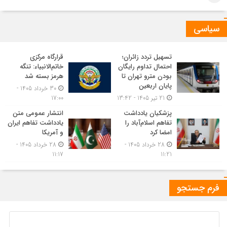
سیاسی
تسهیل تردد زائران؛
قرارگاه مرکزی
احتمال تداوم رایگان
خاتم‌الانبیاء: تنگه
بودن مترو تهران تا
هرمز بسته شد
پایان اربعین
30 خرداد 1405 -
21 تیر 1405 - 13:42
17:00
پزشکیان یادداشت
انتشار عمومی متن
تفاهم اسلام‌آباد را
یادداشت تفاهم ایران
امضا کرد
و آمریکا
28 خرداد 1405 -
28 خرداد 1405 -
11:17
11:21
فرم جستجو