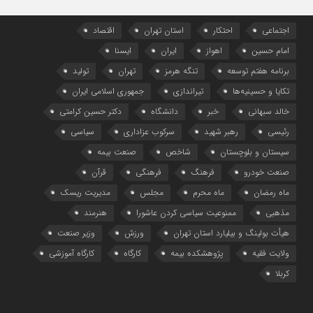
قه
اجتماعی
احتکار
استان تهران
اقتصاد
امام حسین
اهواز
ایران
ایسنا
برنامه هفتم توسعه
تنگه هرمز
تهران
تولید
تکایا و حسینیه‌ها
تیراندازی
جمهوری اسلامی ایران
خالد سبهانی
خبر
دانشگاه
دکتر حسین کرامتی
رئیسی
رهبر شهید
سرکوب عزاداری
سیاسی
سیستان و بلوچستان
شاخص
صنعت بیمه
صنعت خودرو
فرهنگ
فرهنگی
قرآن
ماه رمضان
ماه محرم
مجلس
مدیریت ریسک
مذهبی
ممنوعیت سیاسی کردن عاشورا
هنرمند
هیأت بولینگ و بیلیارد استان تهران
ورزش
وزیر صنعت
ولایت فقیه
پژوهشکده بیمه
کارگاه
کارگاه آموزشی
کربلا