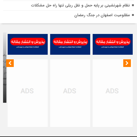
نظام شهرنشینی بر پایه حمل و نقل ریلی تنها راه‌ حل مشکلات
مظلومیت اصفهان در جنگ رمضان
م
ا
د
ج
ر
هت
قه