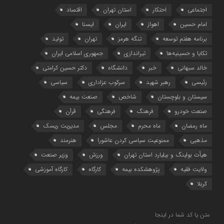
اجتماعی
احتکار
استان تهران
اقتصاد
امام حسین
اهواز
ایران
ایسنا
برنامه هفتم توسعه
تنگه هرمز
تهران
تولید
تکایا و حسینیه‌ها
تیراندازی
جمهوری اسلامی ایران
خالد سبهانی
خبر
دانشگاه
دکتر حسین کرامتی
رئیسی
رهبر شهید
سرکوب عزاداری
سیاسی
سیستان و بلوچستان
شاخص
صنعت بیمه
صنعت خودرو
فرهنگ
فرهنگی
قرآن
ماه رمضان
ماه محرم
مجلس
مدیریت ریسک
مذهبی
ممنوعیت سیاسی کردن عاشورا
هنرمند
هیأت بولینگ و بیلیارد استان تهران
ورزش
وزیر صنعت
ولایت فقیه
پژوهشکده بیمه
کارگاه
کارگاه آموزشی
کربلا
متن یا کد شما در اینجا