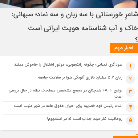
انتصاب راهبردی در قرارگاه بین‌المللی سازندگی
خودرو
اباصالح المهدی (عج)
3 هفته قبل
تسهیل تردد زائران؛ احتمال تداوم رایگان بودن مترو تهران تا پایان اربعین
اخبار مهم
سوداگریِ کمیابی؛ چگونه رانتجویی، موتور اشتغال را خاموش میکند
1
زیان ۵.۷ میلیارد دلاری آلودگی هوا بر سلامت جامعه
2
لوایح FATF همچنان در مجمع تشخیص مصلحت نظام در حال بررسی
3
است
اقدام رئیس قوه قضاییه برای احیای حقوق عامه در شهر مثبت است
4
روحانیت کنار مردم جذاب است نه در استادیوم!
5