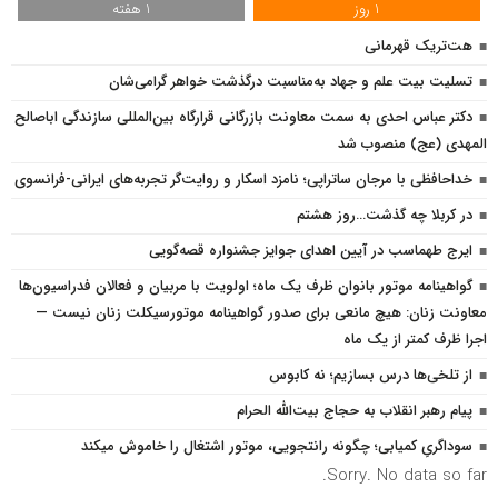
1 روز
1 هفته
هت‌تریک قهرمانی
تسلیت بیت علم و جهاد به‌مناسبت درگذشت خواهر گرامی‌شان
دکتر عباس احدی به سمت معاونت بازرگانی قرارگاه بین‌المللی سازندگی اباصالح
المهدی (عج) منصوب شد
خداحافظی با مرجان ساتراپی؛ نامزد اسکار و روایت‌گر تجربه‌های ایرانی-فرانسوی
در کربلا چه گذشت…روز هشتم
ایرج طهماسب در آیین اهدای جوایز جشنواره قصه‌گویی
گواهینامه موتور بانوان ظرف یک ماه؛ اولویت با مربیان و فعالان فدراسیون‌ها
معاونت زنان: هیچ مانعی برای صدور گواهینامه موتورسیکلت زنان نیست —
اجرا ظرف کمتر از یک ماه
از تلخی‌ها درس بسازیم؛ نه کابوس
پیام رهبر انقلاب به حجاج بیت‌الله الحرام
سوداگریِ کمیابی؛ چگونه رانتجویی، موتور اشتغال را خاموش میکند
Sorry. No data so far.