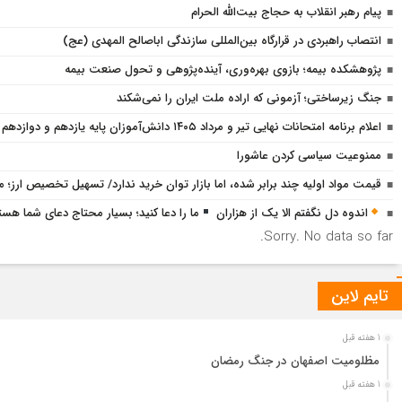
پیام رهبر انقلاب به حجاج بیت‌الله الحرام
انتصاب راهبردی در قرارگاه بین‌المللی سازندگی اباصالح المهدی (عج)
پژوهشكده بیمه؛ بازوی بهره‌وری، آینده‌پژوهی و تحول صنعت بیمه
جنگ زیرساختی؛ آزمونی که اراده ملت ایران را نمی‌شکند
اعلام برنامه امتحانات نهایی تیر و مرداد ۱۴۰۵ دانش‌آموزان پایه یازدهم و دوازدهم
ممنوعیت سیاسی کردن عاشورا
قیمت مواد اولیه چند برابر شده، اما بازار توان خرید ندارد/ تسهیل تخصیص ارز؛ م
اندوه دل نگفتم الا یک از هزاران
ما را دعا کنید؛ بسیار محتاج دعای شما هست
Sorry. No data so far.
تایم لاین
1 هفته قبل
مظلومیت اصفهان در جنگ رمضان
1 هفته قبل