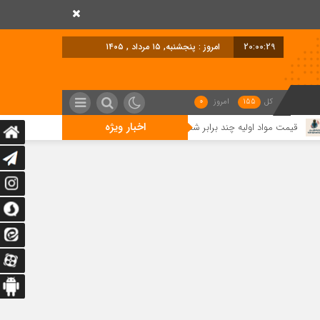
20:00:31
امروز : پنجشنبه, ۱۵ مرداد , ۱۴۰۵
کل
155
امروز
0
اخبار ویژه
ا بازار توان خرید ندارد/ تسهیل تخصیص ارز؛ مطالبه تولیدکنندگان برای حفظ اشتغال