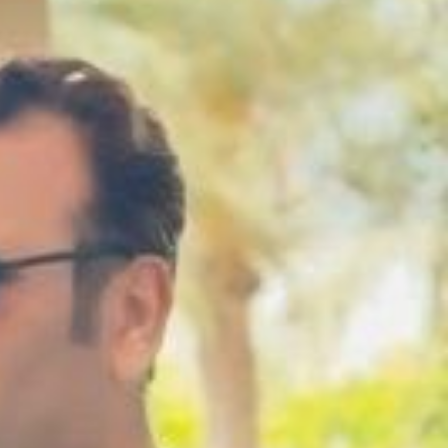
3 هفته قبل
اربعین؛ احیای عدالت و پاکی در برابر فساد اقتصادی
3 هفته قبل
سوداگریِ کمیابی؛ چگونه رانتجویی، موتور اشتغال را خاموش میکند
3 هفته قبل
سرمایه‌گذاری، نقدینگی، فناوری و نیروی انسانی؛ چهار بحران همزمان صنعت خو
3 هفته قبل
تسهیل تردد زائران؛ احتمال تداوم رایگان بودن مترو تهران تا پایان اربعین
3 هفته قبل
شاعرِ خوزستانی با سه زبان و سه نماد؛ سبهانی: خاک و آب شناسنامه هویت ایر