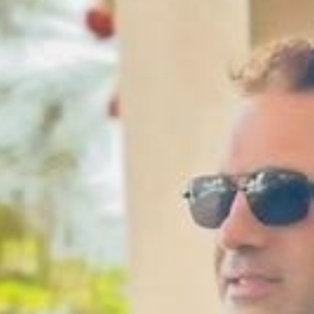
درو
انی است