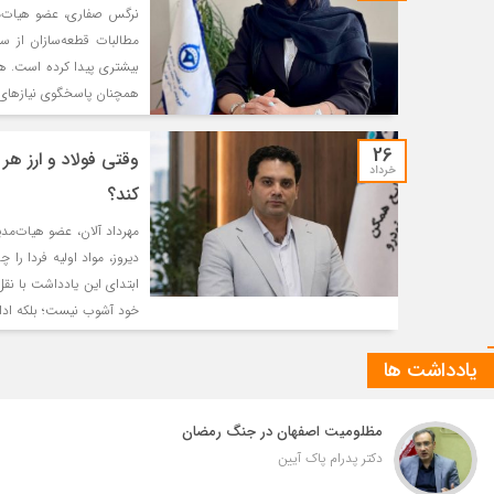
نرگس صفاری، عضو هیات‌م
مطالبات قطعه‌سازان از س
بیشتری پیدا کرده است. هرچ
همچنان پاسخگوی نیازهای
26
وقتی فولاد و ارز هر 
خرداد
کند؟
مهرداد آلان، عضو هیات‌مدی
دیروز، مواد اولیه فردا ر
ابتدای این یادداشت با نقل
خود آشوب نیست؛ بلکه ادار
یادداشت ها
مظلومیت اصفهان در جنگ رمضان
دکتر پدرام پاک آیین