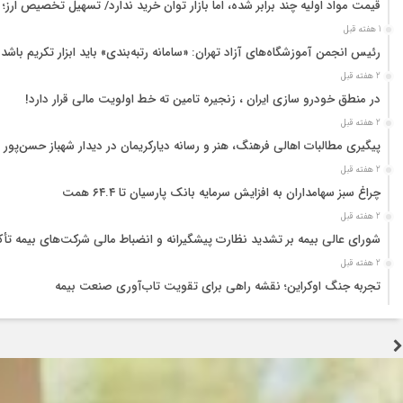
قیمت مواد اولیه چند برابر شده، اما بازار توان خرید ندارد/ تسهیل تخصیص ارز؛
1 هفته قبل
رئیس انجمن آموزشگاه‌های آزاد تهران: «سامانه رتبه‌بندی» باید ابزار تکریم باشد
2 هفته قبل
در منطق خودرو سازی ایران ، زنجیره تامین ته خط اولویت مالی قرار دارد!
2 هفته قبل
پیگیری مطالبات اهالی فرهنگ، هنر و رسانه دیارکریمان در دیدار شهباز حسن‌پور 
2 هفته قبل
چراغ سبز سهامداران به افزایش سرمایه بانک پارسیان تا ۶۴.۴ همت
2 هفته قبل
شورای عالی بیمه بر تشدید نظارت پیشگیرانه و انضباط مالی شرکت‌های بیمه تأک
2 هفته قبل
تجربه جنگ اوکراین؛ نقشه راهی برای تقویت تاب‌آوری صنعت بیمه
2 هفته قبل
تولید قطعه زیر سایه خاموشی و بحران ارز؛ هشدار درباره توقف زنجیره تامین خ
2 هفته قبل
جنگ زیرساختی؛ آزمونی که اراده ملت ایران را نمی‌شکند