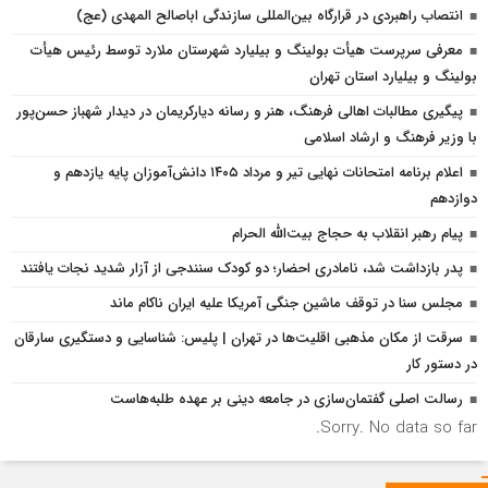
انتصاب راهبردی در قرارگاه بین‌المللی سازندگی اباصالح المهدی (عج)
معرفی سرپرست هیأت بولینگ و بیلیارد شهرستان ملارد توسط رئیس هیأت
بولینگ و بیلیارد استان تهران
پیگیری مطالبات اهالی فرهنگ، هنر و رسانه دیارکریمان در دیدار شهباز حسن‌پور
با وزیر فرهنگ و ارشاد اسلامی
اعلام برنامه امتحانات نهایی تیر و مرداد ۱۴۰۵ دانش‌آموزان پایه یازدهم و
دوازدهم
پیام رهبر انقلاب به حجاج بیت‌الله الحرام
پدر بازداشت شد، نامادری احضار؛ دو کودک سنندجی از آزار شدید نجات یافتند
مجلس سنا در توقف ماشین جنگی آمریکا علیه ایران ناکام ماند
سرقت از مکان مذهبی اقلیت‌ها در تهران | پلیس: شناسایی و دستگیری سارقان
در دستور کار
رسالت اصلی گفتمان‌سازی در جامعه دینی بر عهده طلبه‌هاست
Sorry. No data so far.