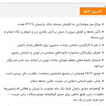
آخرین اخبار
چراغ سبز سهامداران به افزایش سرمایه بانک پارسیان تا ۶۴.۴ همت
تأثیر جامعه و فضای بیرون از منزل بر تأمل رفتاری زن و شوهر و نگاه اسلام به
این مسئله
از هنر تا کارآفرینی؛ طراحی دوخت مسیری برای اشتغال پایدار بانوان
معرفی برگزیدگان جشنواره تلاوت‌های مجلسی در تهران و خراسان رضوی
اجتماع خانواده‌های معظم شهدای سادات تهران در آستانه عید غدیر خم برگزار
می‌شود
ق
لوایح FATF همچنان در مجمع تشخیص مصلحت نظام در حال بررسی است
م
نقش علوم انسانی اسلامی در عینیت یافتن جامعه اسلام
ا
چ
گواهینامه موتور بانوان ظرف یک ماه؛ اولویت با مربیان و فعالان فدراسیون‌ها
ب
معاونت زنان: هیچ مانعی برای صدور گواهینامه موتورسیکلت زنان نیست —
اجرا ظرف کمتر از یک ماه
ش