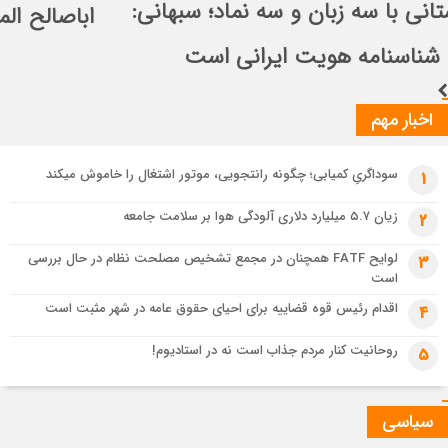
اباصالح المهدی (عج)
3 هفته قبل
شاعرِ خوزستانی با سه زبان و سه نماد؛ سبهانی: خاک و آب شناسنامه هویت
ایرانی است
اخبار مهم
سوداگریِ کمیابی؛ چگونه رانتجویی، موتور اشتغال را خاموش میکند
1
زیان ۵.۷ میلیارد دلاری آلودگی هوا بر سلامت جامعه
2
لوایح FATF همچنان در مجمع تشخیص مصلحت نظام در حال بررسی
3
است
اقدام رئیس قوه قضاییه برای احیای حقوق عامه در شهر مثبت است
4
روحانیت کنار مردم جذاب است نه در استادیوم!
5
سیاسی