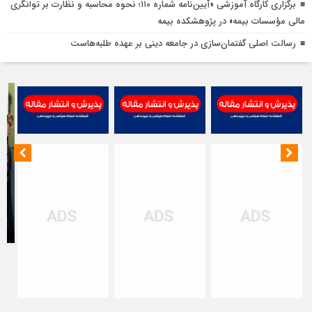
ا
برگزاری كارگاه آموزشی «آیین‌نامه شماره ۱۱۰؛ نحوه محاسبه و نظارت بر توانگری
ب
مالی مؤسسات بیمه» در پژوهشكده بیمه
ت
رسالت اصلی گفتمان‌سازی در جامعه دینی بر عهده طلبه‌هاست
خ
ن
ت
ت
ا
م
ت
ب
ح
ا
مظ
اص
در