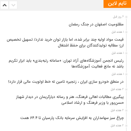
تایم لاین
6 روز قبل
مظلومیت اصفهان در جنگ رمضان
1 هفته قبل
قیمت مواد اولیه چند برابر شده، اما بازار توان خرید ندارد/ تسهیل تخصیص
ارز؛ مطالبه تولیدکنندگان برای حفظ اشتغال
1 هفته قبل
رئیس انجمن آموزشگاه‌های آزاد تهران: «سامانه رتبه‌بندی» باید ابزار تکریم
باشد نه مانع فعالیت آموزشگاه‌ها
1 هفته قبل
در منطق خودرو سازی ایران ، زنجیره تامین ته خط اولویت مالی قرار دارد!
2 هفته قبل
پیگیری مطالبات اهالی فرهنگ، هنر و رسانه دیارکریمان در دیدار شهباز
حسن‌پور با وزیر فرهنگ و ارشاد اسلامی
2 هفته قبل
چراغ سبز سهامداران به افزایش سرمایه بانک پارسیان تا ۶۴.۴ همت
2 هفته قبل