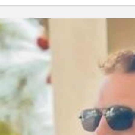
ودرو
درو
انی است