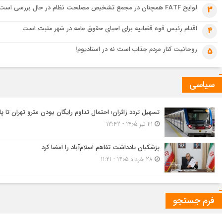
لوایح FATF همچنان در مجمع تشخیص مصلحت نظام در حال بررسی است
3
اقدام رئیس قوه قضاییه برای احیای حقوق عامه در شهر مثبت است
4
روحانیت کنار مردم جذاب است نه در استادیوم!
5
سیاسی
تسهیل تردد زائران؛ احتمال تداوم رایگان بودن مترو تهران تا پا
21 تیر 1405 - 13:42
پزشکیان یادداشت تفاهم اسلام‌آباد را امضا کرد
28 خرداد 1405 - 11:21
فرم جستجو