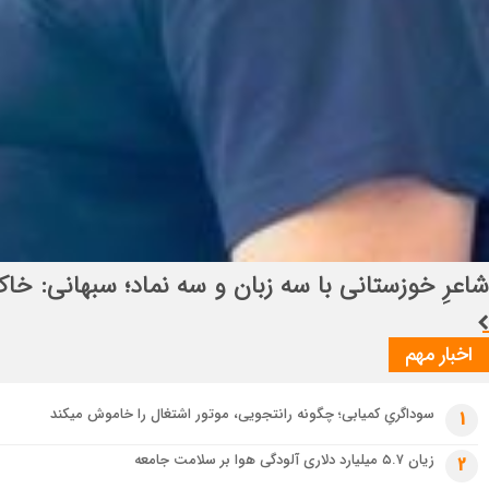
انتصاب راهبردی در قرارگاه بین‌المللی سازندگی اباص
اخبار مهم
سوداگریِ کمیابی؛ چگونه رانتجویی، موتور اشتغال را خاموش میکند
1
زیان ۵.۷ میلیارد دلاری آلودگی هوا بر سلامت جامعه
2