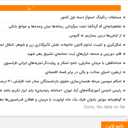
1 روز
مسابقات رنکینگ اسنوکر دسته اول کشور
تفاهم‌نامه‌ای که گره‌گشا نشد؛ سرگردانی رسانه‌ها میان وعده‌ها و موانع بانکی
از تلخی‌ها درس بسازیم؛ نه کابوس
شکل‌گیری و تثبیت تداوم کانون خانواده، نقش تأثیرگذاری زن و شوهر، انتقال تجربه‌
قلم، دوربین و صحنه؛ ابزارهایِ ثبتِ حماسه‌ی تشییع رهبر شهید
خداحافظی با مرجان ساتراپی؛ نامزد اسکار و روایت‌گر تجربه‌های ایرانی-فرانسوی
اربعین؛ احیای عدالت و پاکی در برابر فساد اقتصادی
احکام سومین مرحله همسان‌سازی حقوق بازنشستگان صادر شد؛ افزایش 30 درصدی حقوق در سال 1405
رئیس انجمن آموزشگاه‌های آزاد تهران: «سامانه رتبه‌بندی» باید ابزار تکریم باشد ن
گواهینامه موتور بانوان ظرف یک ماه؛ اولویت با مربیان و فعالان فدراسیون‌ها 
Sorry. No data so far.
تایم لاین