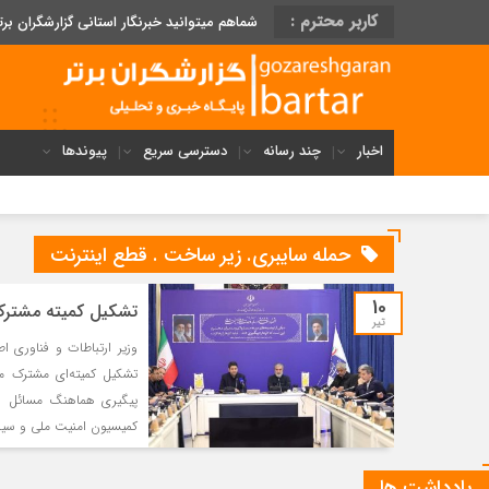
کاربر محترم :
شماهم میتوانید خبرنگار استانی گزارشگران برت
اخبار
چند رسانه
دسترسی سریع
پیوندها
حمله سایبری. زیر ساخت . قطع اینترنت
10
تشکیل کمیته مشترک 
تیر
وزیر ارتباطات و فناوری ا
تشکیل کمیته‌ای مشترک 
پیگیری هماهنگ مسائل اج
کمیسیون امنیت ملی و س
یادداشت ها