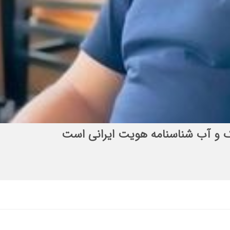
الح المهدی (عج)