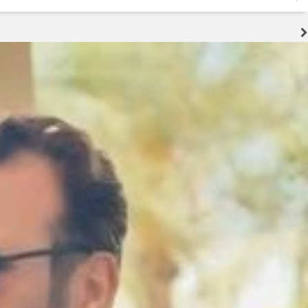
2 هفته قبل
تولید قطعه زیر سایه خاموشی و بحران ارز؛ هشدار درباره توقف زنجیره تامین خ
2 هفته قبل
جنگ زیرساختی؛ آزمونی که اراده ملت ایران را نمی‌شکند
3 هفته قبل
اربعین؛ احیای عدالت و پاکی در برابر فساد اقتصادی
3 هفته قبل
سوداگریِ کمیابی؛ چگونه رانتجویی، موتور اشتغال را خاموش میکند
3 هفته قبل
سرمایه‌گذاری، نقدینگی، فناوری و نیروی انسانی؛ چهار بحران همزمان صنعت خو
3 هفته قبل
تسهیل تردد زائران؛ احتمال تداوم رایگان بودن مترو تهران تا پایان اربعین
3 هفته قبل
شاعرِ خوزستانی با سه زبان و سه نماد؛ سبهانی: خاک و آب شناسنامه هویت ایر