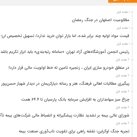
1 هفته قبل
مظلومیت اصفهان در جنگ رمضان
1 هفته قبل
قیمت مواد اولیه چند برابر شده، اما بازار توان خرید ندارد/ تسهیل تخصیص ارز؛
1 هفته قبل
رئیس انجمن آموزشگاه‌های آزاد تهران: «سامانه رتبه‌بندی» باید ابزار تکریم باشد
2 هفته قبل
در منطق خودرو سازی ایران ، زنجیره تامین ته خط اولویت مالی قرار دارد!
2 هفته قبل
پیگیری مطالبات اهالی فرهنگ، هنر و رسانه دیارکریمان در دیدار شهباز حسن‌پور 
2 هفته قبل
چراغ سبز سهامداران به افزایش سرمایه بانک پارسیان تا ۶۴.۴ همت
2 هفته قبل
شورای عالی بیمه بر تشدید نظارت پیشگیرانه و انضباط مالی شرکت‌های بیمه تأک
2 هفته قبل
تجربه جنگ اوکراین؛ نقشه راهی برای تقویت تاب‌آوری صنعت بیمه