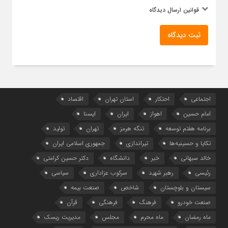
قوانین ارسال دیدگاه
ثبت دیدگاه
اجتماعی
احتکار
استان تهران
اقتصاد
امام حسین
اهواز
ایران
ایسنا
برنامه هفتم توسعه
تنگه هرمز
تهران
تولید
تکایا و حسینیه‌ها
تیراندازی
جمهوری اسلامی ایران
خالد سبهانی
خبر
دانشگاه
دکتر حسین کرامتی
رئیسی
رهبر شهید
سرکوب عزاداری
سیاسی
سیستان و بلوچستان
شاخص
صنعت بیمه
صنعت خودرو
فرهنگ
فرهنگی
قرآن
ماه رمضان
ماه محرم
مجلس
مدیریت ریسک