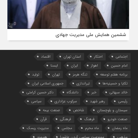
ششمین همایش ملی مدیریت جهادی
اجتماعی
احتکار
استان تهران
اقتصاد
امام حسین
اهواز
ایران
ایسنا
برنامه هفتم توسعه
تنگه هرمز
تهران
تولید
تکایا و حسینیه‌ها
تیراندازی
جمهوری اسلامی ایران
خالد سبهانی
خبر
دانشگاه
دکتر حسین کرامتی
رئیسی
رهبر شهید
سرکوب عزاداری
سیاسی
سیستان و بلوچستان
شاخص
صنعت بیمه
صنعت خودرو
فرهنگ
فرهنگی
قرآن
ماه رمضان
ماه محرم
مجلس
مدیریت ریسک
مذهبی
ممنوعیت سیاسی کردن عاشورا
هنرمند