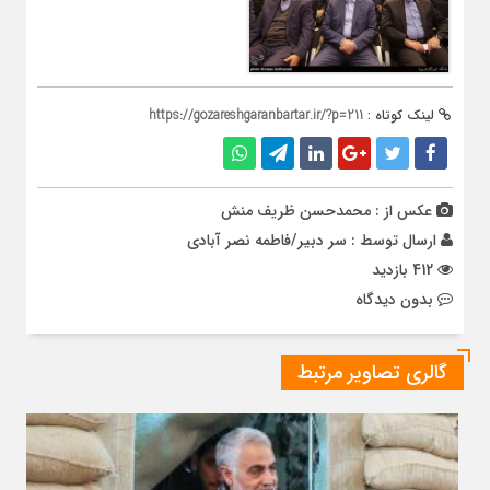
لینک کوتاه :
https://gozareshgaranbartar.ir/?p=211
عکس از : محمدحسن ظریف منش
ارسال توسط :
سر دبیر/فاطمه نصر آبادی
412 بازدید
بدون دیدگاه
گالری تصاویر مرتبط